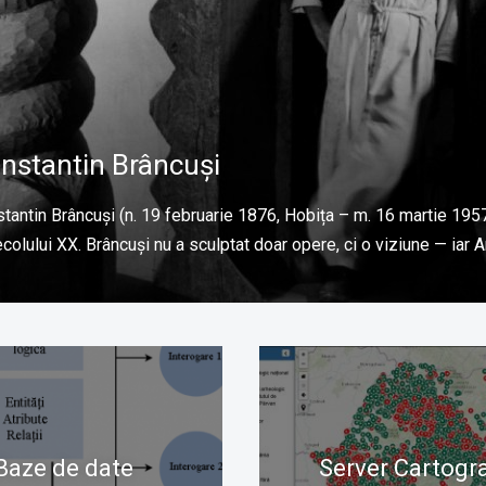
nstantin Brâncuși
tantin Brâncuși (n. 19 februarie 1876, Hobița – m. 16 martie 1957, 
ecolului XX. Brâncuși nu a sculptat doar opere, ci o viziune — iar
Baze de date
Server Cartogra