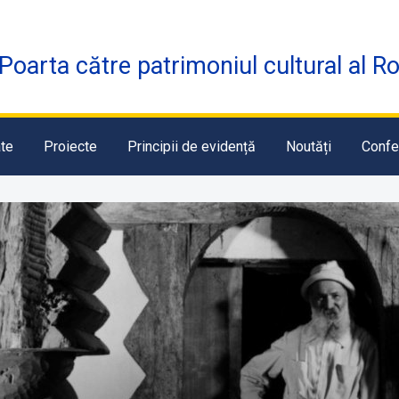
Poarta către patrimoniul cultural al R
te
Proiecte
Principii de evidență
Noutăți
Confe