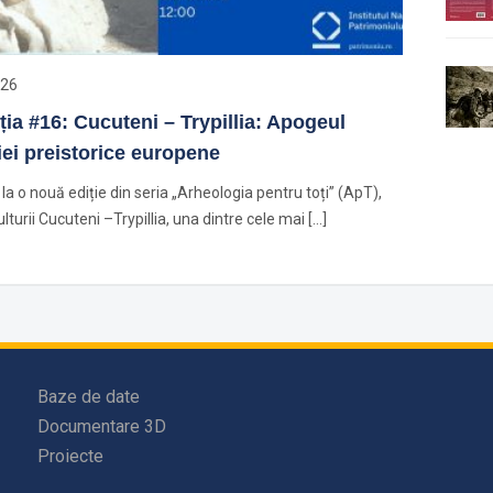
026
ia #16: Cucuteni – Trypillia: Apogeul
ției preistorice europene
la o nouă ediție din seria „Arheologia pentru toți” (ApT),
lturii Cucuteni –Trypillia, una dintre cele mai […]
Baze de date
Documentare 3D
Proiecte