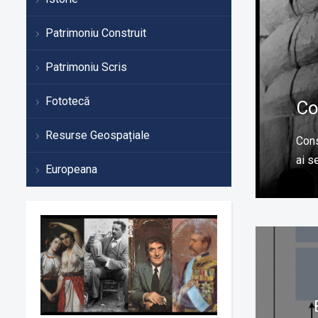
Patrimoniu Construit
Patrimoniu Scris
Fototecă
Co
Resurse Geospațiale
Cons
ai s
Europeana