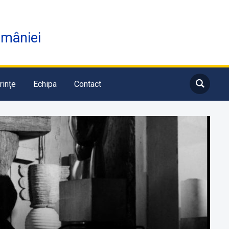
omâniei
rințe
Echipa
Contact