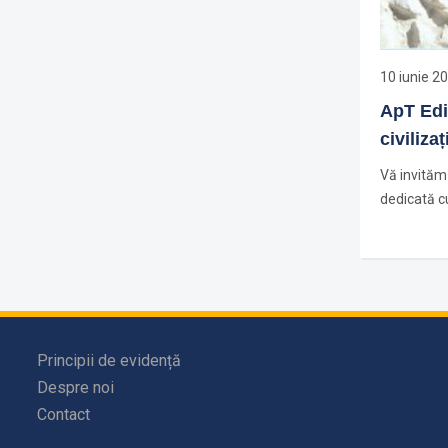
10 iunie 2
ApT Ediț
civiliza
Vă invităm 
dedicată cu
Principii de evidență
Despre noi
Contact