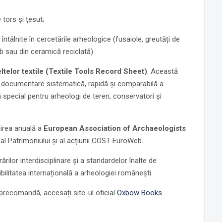
 tors și țesut;
întâlnite în cercetările arheologice (fusaiole, greutăți de
mb sau din ceramică reciclată).
ltelor textile (Textile Tools Record Sheet)
. Această
 o documentare sistematică, rapidă și comparabilă a
tă special pentru arheologi de teren, conservatori și
lnirea anuală a
European Association of Archaeologists
l al Patrimoniului și al acțiunii COST EuroWeb.
ărilor interdisciplinare și a standardelor înalte de
ibilitatea internațională a arheologiei românești.
i precomandă, accesați site-ul oficial
Oxbow Books
.