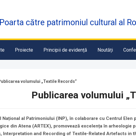
Poarta către patrimoniul cultural al R
te
Proiecte
Principii de evidență
Noutăți
Confe
ublicarea volumului „Textile Records”
Publicarea volumului „T
ul Național al Patrimoniului (INP), în colaborare cu Centrul Elen
gice din Atena (ARTEX), promovează excelența în arheologie pri
, Interpretation and Recording of Textile-Related Artefacts in