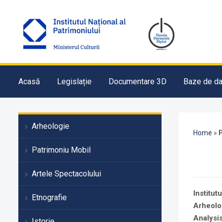
Acasă
Legislație
Documentare 3D
Baze de da
Arheologie
Home
»
P
Patrimoniu Mobil
Artele Spectacolului
Institut
Etnografie
Arheolo
Analysis
Istorie