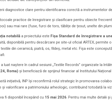
terii diagnostice clare pentru identificarea corectă a instrumentelor de
tocoale practice de înregistrare și clasificare pentru obiecte frecvent 
boi) sau mai rare (fuse, furci de tors, tăblițe de țesut, unelte din plu
ția notabilă
a proiectului este
Fișa Standard de înregistrare a une
tuită, disponibilă pentru descărcare pe site-ul oficial ARTEX, permite
 textile din ceramică, piatră, os, fildeș, metal etc. Fișa este concepu
fi.
 a luat naștere în cadrul sesiunii „Textile Records” organizate la întâ
24, Roma)
și beneficiază de sprijinul financiar al Institutului Naționa
stă inițiativă, INP își reconfirmă rolul strategic în promovarea colabor
 și valorificare a patrimoniului arheologic, contribuind totodată la viz
va fi disponibil începând cu
15 mai 2026
. Pentru mai multe detalii ș