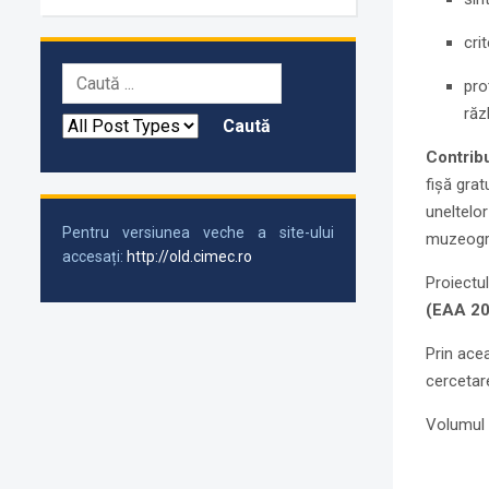
cri
pro
răz
Contribu
fișă gra
uneltelor
Pentru versiunea veche a site-ului
muzeogra
accesați:
http://old.cimec.ro
Proiectul
(EAA 20
Prin acea
cercetare
Volumul 