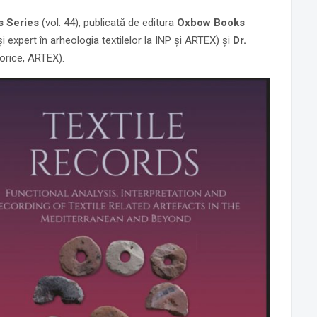
s Series
(vol. 44), publicată de editura
Oxbow Books
i expert în arheologia textilelor la INP și ARTEX) și
Dr.
torice, ARTEX).