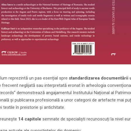
lum reprezintă un pas esențial spre
standardizarea documentării un
 frecvent neglijată sau interpretată eronat în arheologia convențională
 Records” demonstrează angajamentul Institutului Național al Patrimon
ională și publicarea profesională a unor categorii de artefacte mai p
i textile în preistorie și antichitate.
 reunește
14 capitole
semnate de specialiști recunoscuți la nivel eur
teze actuale ale cunoștințelor din domeniu;