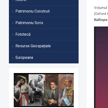
Volumul 
Patrimoniu Construit
(Oxford &
Kalliope
Patrimoniu Scris
Fototecă
Resurse Geospațiale
Europeana