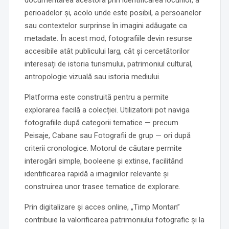
documentarea acestora prin identificarea locurilor, a
perioadelor și, acolo unde este posibil, a persoanelor
sau contextelor surprinse în imagini adăugate ca
metadate. În acest mod, fotografiile devin resurse
accesibile atât publicului larg, cât și cercetătorilor
interesați de istoria turismului, patrimoniul cultural,
antropologie vizuală sau istoria mediului.
Platforma este construită pentru a permite
explorarea facilă a colecției. Utilizatorii pot naviga
fotografiile după categorii tematice — precum
Peisaje, Cabane sau Fotografii de grup — ori după
criterii cronologice. Motorul de căutare permite
interogări simple, booleene și extinse, facilitând
identificarea rapidă a imaginilor relevante și
construirea unor trasee tematice de explorare.
Prin digitalizare și acces online, „Timp Montan”
contribuie la valorificarea patrimoniului fotografic și la