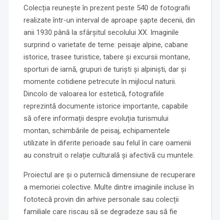
Colecția reunește în prezent peste 540 de fotografii
realizate într-un interval de aproape șapte decenii, din
anii 1930 până la sfârșitul secolului XX. Imaginile
surprind o varietate de teme: peisaje alpine, cabane
istorice, trasee turistice, tabere și excursii montane,
sporturi de iarnă, grupuri de turiști și alpiniști, dar și
momente cotidiene petrecute în mijlocul naturii.
Dincolo de valoarea lor estetică, fotografiile
reprezintă documente istorice importante, capabile
să ofere informații despre evoluția turismului
montan, schimbările de peisaj, echipamentele
utilizate în diferite perioade sau felul în care oamenii
au construit o relație culturală și afectivă cu muntele.
Proiectul are și o puternică dimensiune de recuperare
a memoriei colective. Multe dintre imaginile incluse în
fototecă provin din arhive personale sau colecții
familiale care riscau să se degradeze sau să fie