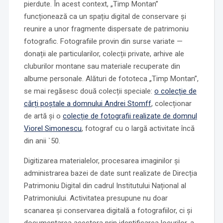
pierdute. În acest context, „Timp Montan”
funcționează ca un spațiu digital de conservare și
reunire a unor fragmente dispersate de patrimoniu
fotografic. Fotografiile provin din surse variate —
donații ale particularilor, colecții private, arhive ale
cluburilor montane sau materiale recuperate din
albume personale. Alături de fototeca „Timp Montan”,
se mai regăsesc două colecții speciale:
o colecție de
cărți poștale a domnului Andrei Stomff
, colecționar
de artă și o
colecție de fotografii realizate de domnul
Viorel Simonescu
, fotograf cu o largă activitate încă
din anii `50.
Digitizarea materialelor, procesarea imaginilor și
administrarea bazei de date sunt realizate de Direcția
Patrimoniu Digital din cadrul Institutului Național al
Patrimoniului. Activitatea presupune nu doar
scanarea și conservarea digitală a fotografiilor, ci și