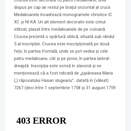
Crucea este decorată cu patru medalioane, unul
dispus pe cap iar restul pe brațul orizontal al crucii.
Medalioanele încadrează monogramele christice IC
XC și NI KA. Un alt element decorativ este crinul
stilizat, plasat între medalioanele de pe coloană.
Crucea prezintă o spărtură oblică, situată sub rândul
5 al inscripției. Crucea este inscripționată pe două
fețe, în partea frontală, unde se pot vedea și cele
patru medalioane, cât și pe picior, în partea lateral-
dreaptă. Inscripția este scrisă în slavonă și ne
menționează că a fost ridicată de „jupâneasa Maria
(,) răposatului Hasan slugeariu”…datată în (văleat)
7267 (deci între 1 septembrie 1758 și 31 august 1759.