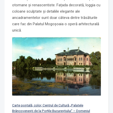
otomane și renascentiste. Fațada decorată, loggia cu
coloane sculptate și detaliile elegante ale
ancadramentelor sunt doar câteva dintre trăsăturile
care fac din Palatul Mogoșoaia o operă arhitecturală
unică.
Carte poștală, color, Centrul de Cultură „Palatele
Brâncovenești de la Porțile Bucureștiului” – Domeniul