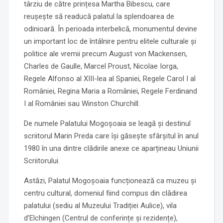
târziu de către prințesa Martha Bibescu, care
reușește să readucă palatul la splendoarea de
odinioară. În perioada interbelică, monumentul devine
un important loc de întâlnire pentru elitele culturale și
politice ale vremii precum August von Mackensen,
Charles de Gaulle, Marcel Proust, Nicolae Iorga,
Regele Alfonso al XIII-lea al Spaniei, Regele Carol I al
României, Regina Maria a României, Regele Ferdinand
I al României sau Winston Churchill.
De numele Palatului Mogoșoaia se leagă și destinul
scriitorul Marin Preda care își găsește sfârșitul în anul
1980 în una dintre clădirile anexe ce aparțineau Uniunii
Scriitorului.
Astăzi, Palatul Mogoșoaia funcționează ca muzeu și
centru cultural, domeniul fiind compus din clădirea
palatului (sediu al Muzeului Tradiției Aulice), vila
d’Elchingen (Centrul de conferințe și rezidențe),