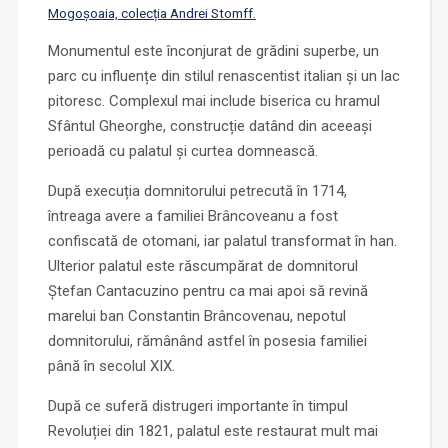
Mogoşoaia, colecția Andrei Stomff.
Monumentul este înconjurat de grădini superbe, un
parc cu influențe din stilul renascentist italian și un lac
pitoresc. Complexul mai include biserica cu hramul
Sfântul Gheorghe, construcție datând din aceeași
perioadă cu palatul și curtea domnească.
După execuția domnitorului petrecută în 1714,
întreaga avere a familiei Brâncoveanu a fost
confiscată de otomani, iar palatul transformat în han.
Ulterior palatul este răscumpărat de domnitorul
Ștefan Cantacuzino pentru ca mai apoi să revină
marelui ban Constantin Brâncovenau, nepotul
domnitorului, rămânând astfel în posesia familiei
până în secolul XIX.
După ce suferă distrugeri importante în timpul
Revoluției din 1821, palatul este restaurat mult mai