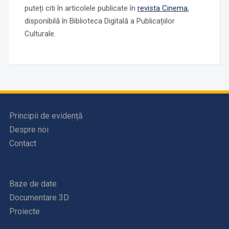
puteți citi în articolele publicate în
revista Cinema
,
disponibilă în Biblioteca Digitală a Publicațiilor
Culturale.
Principii de evidență
Despre noi
Contact
Baze de date
Documentare 3D
Proiecte