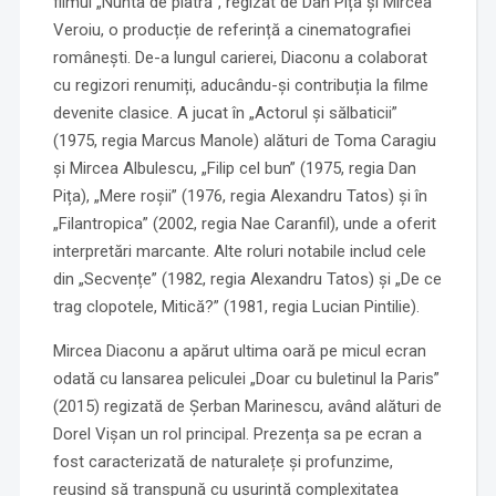
filmul „Nunta de piatră”, regizat de Dan Pița și Mircea
Veroiu, o producție de referință a cinematografiei
românești. De-a lungul carierei, Diaconu a colaborat
cu regizori renumiți, aducându-și contribuția la filme
devenite clasice. A jucat în „Actorul și sălbaticii”
(1975, regia Marcus Manole) alături de Toma Caragiu
și Mircea Albulescu, „Filip cel bun” (1975, regia Dan
Pița), „Mere roșii” (1976, regia Alexandru Tatos) și în
„Filantropica” (2002, regia Nae Caranfil), unde a oferit
interpretări marcante. Alte roluri notabile includ cele
din „Secvențe” (1982, regia Alexandru Tatos) și „De ce
trag clopotele, Mitică?” (1981, regia Lucian Pintilie).
Mircea Diaconu a apărut ultima oară pe micul ecran
odată cu lansarea peliculei „Doar cu buletinul la Paris”
(2015) regizată de Șerban Marinescu, având alături de
Dorel Vișan un rol principal. Prezența sa pe ecran a
fost caracterizată de naturalețe și profunzime,
reușind să transpună cu ușurință complexitatea