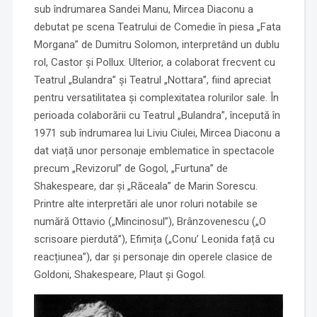
sub îndrumarea Sandei Manu, Mircea Diaconu a
debutat pe scena Teatrului de Comedie în piesa „Fata
Morgana” de Dumitru Solomon, interpretând un dublu
rol, Castor și Pollux. Ulterior, a colaborat frecvent cu
Teatrul „Bulandra” și Teatrul „Nottara”, fiind apreciat
pentru versatilitatea și complexitatea rolurilor sale. În
perioada colaborării cu Teatrul „Bulandra”, începută în
1971 sub îndrumarea lui Liviu Ciulei, Mircea Diaconu a
dat viață unor personaje emblematice în spectacole
precum „Revizorul” de Gogol, „Furtuna” de
Shakespeare, dar și „Răceala” de Marin Sorescu.
Printre alte interpretări ale unor roluri notabile se
numără Ottavio („Mincinosul”), Brânzovenescu („O
scrisoare pierdută”), Efimița („Conu’ Leonida față cu
reacțiunea”), dar și personaje din operele clasice de
Goldoni, Shakespeare, Plaut și Gogol.