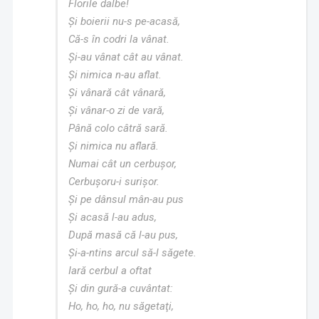
Florile dalbe!
Și boierii nu-s pe-acasă,
Că-s în codri la vânat.
Și-au vânat cât au vânat.
Și nimica n-au aflat.
Și vânară cât vânară,
Și vânar-o zi de vară,
Până colo câtră sară.
Și nimica nu aflară.
Numai cât un cerbușor,
Cerbușoru-i surișor.
Și pe dânsul mân-au pus
Și acasă l-au adus,
După masă că l-au pus,
Și-a-ntins arcul să-l săgete.
Iară cerbul a oftat
Și din gură-a cuvântat:
Ho, ho, ho, nu săgetaţi,