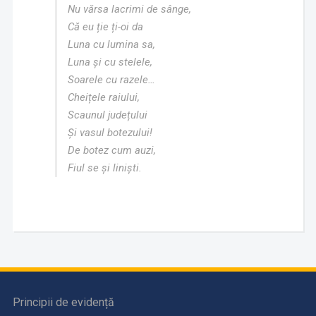
Nu vărsa lacrimi de sânge,
Că eu ție ți-oi da
Luna cu lumina sa,
Luna și cu stelele,
Soarele cu razele…
Cheițele raiului,
Scaunul județului
Și vasul botezului!
De botez cum auzi,
Fiul se și liniști.
Principii de evidență