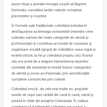
acest ritual a asimilat mesajul creștin al Nașterii
Domnului, cumulând astăzi valențe complexe
precreştine şi creştine.
În formele sale tradiționale colindatul includea în
desfășurarea sa întreaga comunitate (membrii cetei
colindau oameni din toate categoriile de vârstă și
profesionale) și constituia un model de coeziune și
organizare socială (grupul de colindători avea reguli și
ierarhii stricte, la fel și colindatul propriu-zis). Rostul
său era acela de a asigura transmiterea reperelor
esențiale ale existenței la nivelul tuturor categoriilor
de vârstă și socio-profesionale, prin semnificațiile
complexe comunicate prin colinde.
Colindatul evocă , de cele mai multe ori, grupurile
vesele de copii care umblă din casă în casă, cântă și
urează în zilele din preajma Crăciunului. În cultura
românească tradițională colindatul are rosturi și