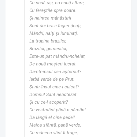
Cu nouă uși, cu nouă altare,
Cu fereștile spre soare.
Și-naintea mănăstirii
Sunt doi brazi îngemănaţi,
Mândri, nalţi și luminaţi.
La trupina brazilor,
Brazilor, gemenilor,
Este-un pat mândru-ncheiat,
De nouă meșteri lucrat.
Da-ntr-însul ce-i așternut?
Iarbă verde de pe Prut.
Și-ntr-însul cine-i culcat?
Domnul Sânt nebotezat.
Și cu ce-i acoperit?
Cu vestmânt până-n pământ.
Da lângă el cine șede?
Maica sfântă, pană verde.
Cu mâneca vânt îi trage,