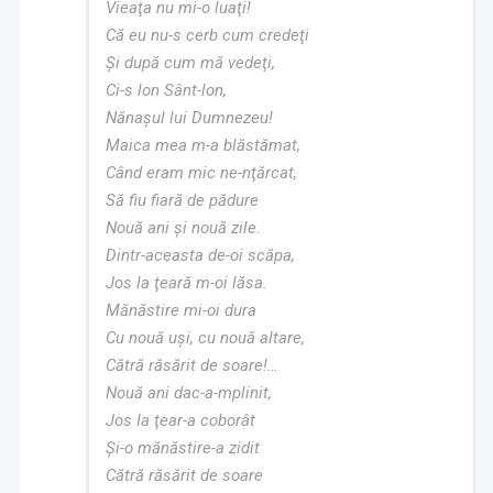
Vieaţa nu mi-o luaţi!
Că eu nu-s cerb cum credeţi
Și după cum mă vedeţi,
Ci-s lon Sânt-lon,
Nănașul lui Dumnezeu!
Maica mea m-a blăstămat,
Când eram mic ne-nţărcat,
Să fiu fiară de pădure
Nouă ani și nouă zile.
Dintr-aceasta de-oi scăpa,
Jos la ţeară m-oi lăsa.
Mănăstire mi-oi dura
Cu nouă uși, cu nouă altare,
Cătră răsărit de soare!…
Nouă ani dac-a-mplinit,
Jos Ia ţear-a coborât
Și-o mănăstire-a zidit
Cătră răsărit de soare