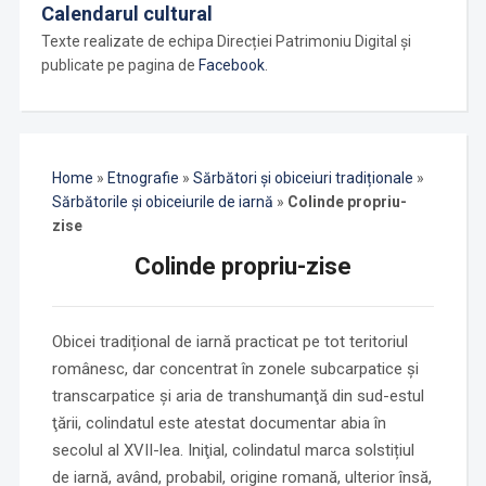
Calendarul cultural
Texte realizate de echipa Direcției Patrimoniu Digital și
publicate pe pagina de
Facebook
.
Home
»
Etnografie
»
Sărbători și obiceiuri tradiționale
»
Sărbătorile și obiceiurile de iarnă
»
Colinde propriu-
zise
Colinde propriu-zise
Obicei tradițional de iarnă practicat pe tot teritoriul
românesc, dar concentrat în zonele subcarpatice şi
transcarpatice şi aria de transhumanţă din sud-estul
ţării, colindatul este atestat documentar abia în
secolul al XVII-lea. Iniţial, colindatul marca solstițiul
de iarnă, având, probabil, origine romană, ulterior însă,