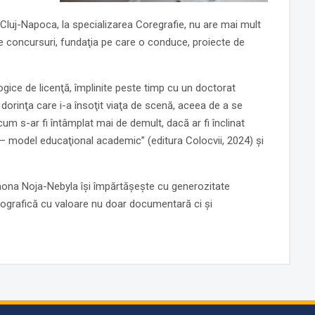
uj-Napoca, la specializarea Coregrafie, nu are mai mult
re concursuri, fundaţia pe care o conduce, proiecte de
logice de licenţă, împlinite peste timp cu un doctorat
dorinţa care i-a însoţit viaţa de scenă, aceea de a se
m s-ar fi întâmplat mai de demult, dacă ar fi înclinat
ul – model educaţional academic” (editura Colocvii, 2024) şi
Simona Noja-Nebyla îşi împărtăşeşte cu generozitate
biografică cu valoare nu doar documentară ci şi