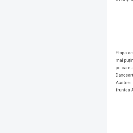
Etapa act
mai puţin
pe care 
Danceart
Austriei.
fruntea A