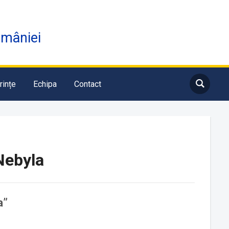
omâniei
rințe
Echipa
Contact
Nebyla
a”