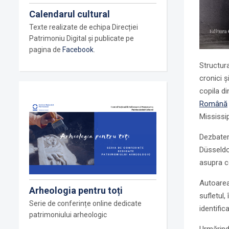
Calendarul cultural
Texte realizate de echipa Direcției
Patrimoniu Digital și publicate pe
pagina de
Facebook
.
Structura
cronici ş
copila di
Română
Mississip
Dezbater
Düsseldo
asupra co
Autoarea 
Arheologia pentru toți
sufletul
Serie de conferințe online dedicate
identific
patrimoniului arheologic