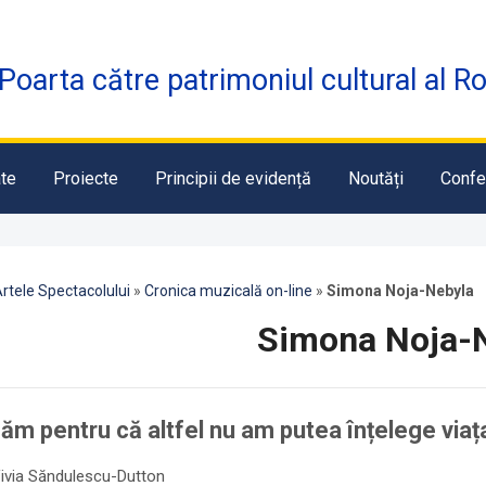
Poarta către patrimoniul cultural al R
te
Proiecte
Principii de evidență
Noutăți
Confe
rtele Spectacolului
»
Cronica muzicală on-line
»
Simona Noja-Nebyla
Simona Noja-
ăm pentru că altfel nu am putea înțelege viaț
Vivia Săndulescu-Dutton