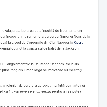
n evoluţia sa, lucrarea este însoţită de fragmente din
ronicar începe prin a rememora parcursul Simonei Noja, de la
coală la Liceul de Coregrafie din Cluj-Napoca, la
Opera
premiul obţinut la concursul de balet de la Jackson,
ursul – angajamentele la Deutsche Oper am Rhein din
e prim-rang din lumea largă se împletesc cu meditaţii
 a rolurilor de care s-a apropiat mai întâi cu mintea şi
-l ca într-un
reverse engineering
pentru a i se putea