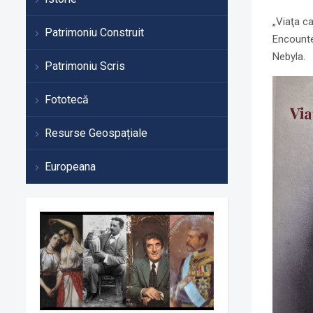
„Viaţa ca
Patrimoniu Construit
Encounte
Nebyla.
Patrimoniu Scris
Fototecă
Resurse Geospațiale
Europeana