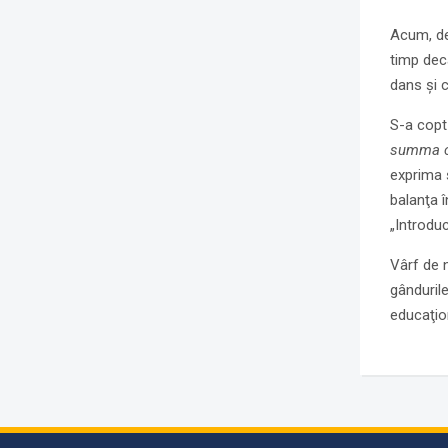
Acum, de
timp dec
dans şi 
S-a copt 
summa c
exprima 
balanţa î
„Introduc
Vârf de 
gânduril
educaţion