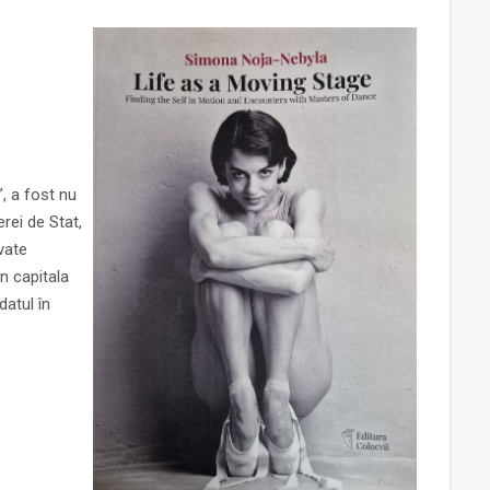
”, a fost nu
rei de Stat,
vate
n capitala
datul în