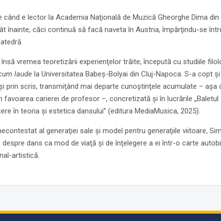
 când e lector la Academia Naţională de Muzică Gheorghe Dima din Cl
ât înainte, căci continuă să facă naveta în Austria, împărţindu-se înt
catedră.
însă vremea teoretizării experienţelor trăite, începută cu studiile filo
um laude
la Universitatea Babeş-Bolyai din Cluj-Napoca. S-a copt şi 
şi prin scris, transmiţând mai departe cunoştinţele acumulate – aşa cu
n favoarea carierei de profesor –, concretizată şi în lucrările „Balet
ere în teoria şi estetica dansului” (editura MediaMusica, 2025).
necontestat al generaţiei sale şi model pentru generaţiile viitoare, 
e despre dans ca mod de viaţă şi de înţelegere a ei într-o carte auto
al-artistică.