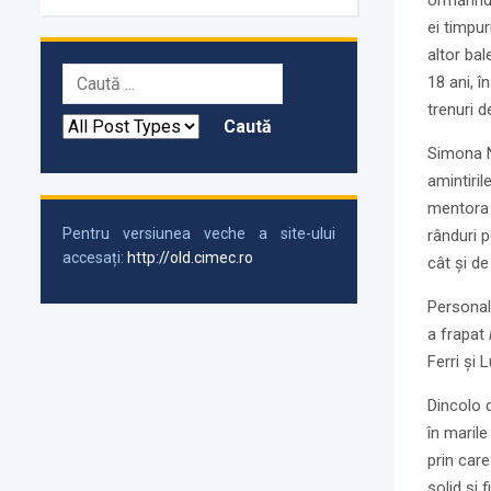
Urmărindu
ei timpur
altor bal
18 ani, î
trenuri 
Simona N
amintiril
mentora s
Pentru versiunea veche a site-ului
rânduri p
accesați:
http://old.cimec.ro
cât şi d
Personal
a frapat
Ferri şi 
Dincolo d
în marile
prin care
solid şi f