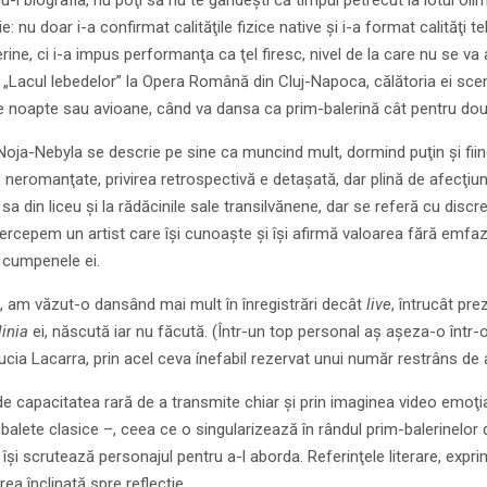
-i biografia, nu poţi să nu te gândeşti că timpul petrecut la lotul ol
ie: nu doar i-a confirmat calităţile fizice native şi i-a format calităţi
erine, ci i-a impus performanţa ca ţel firesc, nivel de la care nu se va
n „Lacul lebedelor” la Opera Română din Cluj-Napoca, călătoria ei scen
de noapte sau avioane, când va dansa ca prim-balerină cât pentru două
oja-Nebyla se descrie pe sine ca muncind mult, dormind puţin şi fiind
e neromanţate, privirea retrospectivă e detaşată, dar plină de afecţi
a din liceu şi la rădăcinile sale transilvănene, dar se referă cu discreţi
ercepem un artist care îşi cunoaşte şi îşi afirmă valoarea fără emfază
e cumpenele ei.
, am văzut-o dansând mai mult în înregistrări decât
live
, întrucât pre
linia
ei, născută iar nu făcută. (Într-un top personal aş aşeza-o într-o
Lucia Lacarra, prin acel ceva ínefabil rezervat unui număr restrâns de 
e capacitatea rară de a transmite chiar şi prin imaginea video emoţia,
 balete clasice –, ceea ce o singularizează în rândul prim-balerinelor de 
 îşi scrutează personajul pentru a-l aborda. Referinţele literare, exp
irea înclinată spre reflecţie.