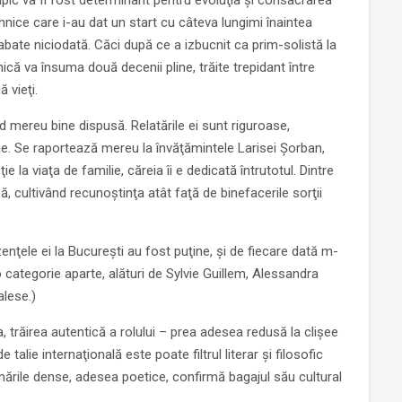
impic va fi fost determinant pentru evoluţia şi consacrarea
 tehnice care i-au dat un start cu câteva lungimi înaintea
 abate niciodată. Căci după ce a izbucnit ca prim-solistă la
ică va însuma două decenii pline, trăite trepidant între
 vieţi.
 mereu bine dispusă. Relatările ei sunt riguroase,
une. Se raportează mereu la învăţămintele Larisei Şorban,
e la viaţa de familie, căreia îi e dedicată întrutotul. Dintre
, cultivând recunoştinţa atât faţă de binefacerile sorţii
zenţele ei la Bucureşti au fost puţine, şi de fiecare dată m-
 categorie aparte, alături de Sylvie Guillem, Alessandra
alese.)
 trăirea autentică a rolului – prea adesea redusă la clişee
talie internaţională este poate filtrul literar şi filosofic
rimările dense, adesea poetice, confirmă bagajul său cultural