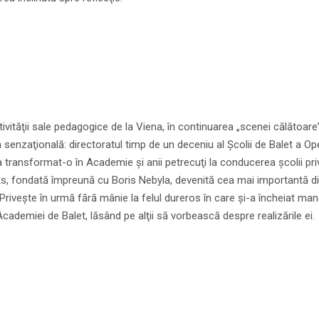
ivităţii sale pedagogice de la Viena, în continuarea „scenei călătoare
 senzaţională: directoratul timp de un deceniu al Şcolii de Balet a Ope
a transformat-o în Academie şi anii petrecuţi la conducerea şcolii pri
s, fondată împreună cu Boris Nebyla, devenită cea mai importantă di
 Priveşte în urmă fără mânie la felul dureros în care şi-a încheiat man
cademiei de Balet, lăsând pe alţii să vorbească despre realizările ei.