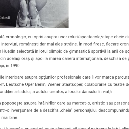
tă cronologic, cu opriri asupra unor roluri/spectacole/etape cheie di
i interviuri, româneşti dar mai ales străine. În mod firesc, fiecare c
n Huedin selectată în lotul olimpic de gimnastică sportivă la anii de ş
din acelaşi oraş şi apoi la marea carieră internaţională, deschisă de 
pi, în 1990.
ile interioare asupra opţiunilor profesionale care îi vor marca parc
rf, Deutsche Oper Berlin, Wiener Staatsoper, colaborările cu teatre d
ndiţiei artistului, a actului creator, a locului dansului în viaţă.
poposeşte asupra întâlnirilor care au marcat-o, artistic sau personal,
, într-o înverşunare de a descifra „cheia” personajului, descompunându
a mai bine.