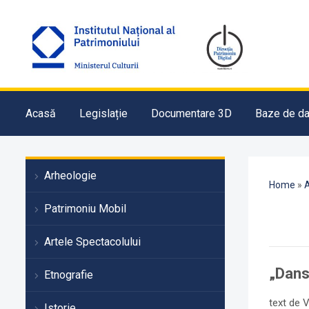
Acasă
Legislație
Documentare 3D
Baze de da
Arheologie
Home
»
A
Patrimoniu Mobil
Artele Spectacolului
„Dans
Etnografie
text de 
Istorie