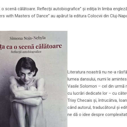
 o scenă călătoare. Reflecţii autobiografice” şi ediţia în limba engle
rs with Masters of Dance” au apărut la editura Colocvii din Cluj-Napo
Literatura noastră nu ne-a răsfăţ
lumea dansului, numi le amintes
Vasile Solomon – cel din urmă ne
cu lucrări dedicate lor – cu câte
Trixy Checais şi, întrucâtva, Io
când autorul, traducătorul şi edi
ne dă o idee despre complexitate