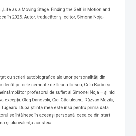
ză „Life as a Moving Stage. Finding the Self in Motion and
ca în 2025. Autor, traducător şi editor, Simona Noja-
at cu scrieri autobiografice ale unor personalităţi din
c decât pe cele semnate de Ileana Iliescu, Gelu Barbu şi
întâmplător profesorul de suflet al Simonei Noja – şi nici
va excepţii: Oleg Danovski, Gigi Căciuleanu, Răzvan Mazilu,
an Tugearu. După ştiinţa mea este însă pentru prima dată
torul se întâlnesc în aceeaşi persoană, ceea ce din start
a şi plurivalenţa acesteia.