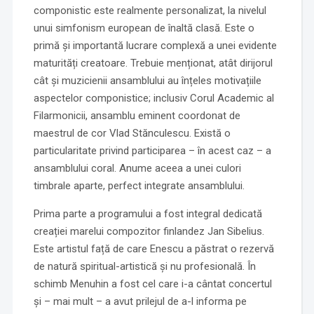
componistic este realmente personalizat, la nivelul
unui simfonism european de înaltă clasă. Este o
primă și importantă lucrare complexă a unei evidente
maturități creatoare. Trebuie menționat, atât dirijorul
cât și muzicienii ansamblului au înțeles motivațiile
aspectelor componistice; inclusiv Corul Academic al
Filarmonicii, ansamblu eminent coordonat de
maestrul de cor Vlad Stănculescu. Există o
particularitate privind participarea – în acest caz – a
ansamblului coral. Anume aceea a unei culori
timbrale aparte, perfect integrate ansamblului.
Prima parte a programului a fost integral dedicată
creației marelui compozitor finlandez Jan Sibelius.
Este artistul față de care Enescu a păstrat o rezervă
de natură spiritual-artistică și nu profesională. În
schimb Menuhin a fost cel care i-a cântat concertul
și – mai mult – a avut prilejul de a-l informa pe