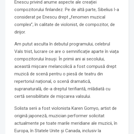
Enescu privind anume aspecte ale creației
compozitorului finlandez. Pe de altă parte, Sibelius l-a
considerat pe Enescu drept „fenomen muzical
complex”, în calitate de violonist, de compozitor, de
dirijor.
Am putut asculta în debutul programului, celebrul
Vals trist, lucrare ce are o semnificație aparte în viața
compozitorului însuși. În primii ani ai secolului,
această mișcare melancolică a fost compusă drept
muzică de scenă pentru o piesă de teatru din
repertoriul național, o scenă dramatică,
supranaturală, de-a dreptul terifiantă, mlădiată cu
certă sensibilitate de mișcarea valsului.
Solista serii a fost violonista Karen Gomyo, artist de
origină japoneză, muzician performer solicitat
actualmente pe toate marile meridiane ale muzicii, în
Europa, în Statele Unite și Canada, inclusiv la