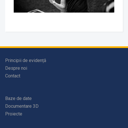
Principii de evidență
Despre noi
Contact
Baze de date
Documentare 3D
Proiecte