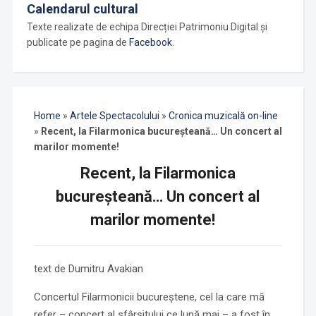
Calendarul cultural
Texte realizate de echipa Direcției Patrimoniu Digital și
publicate pe pagina de
Facebook
.
Home
»
Artele Spectacolului
»
Cronica muzicală on-line
»
Recent, la Filarmonica bucureșteană… Un concert al
marilor momente!
Recent, la Filarmonica
bucureșteană… Un concert al
marilor momente!
text de Dumitru Avakian
Concertul Filarmonicii bucureștene, cel la care mă
refer – concert al sfârșitului ce lună mai – a fost în