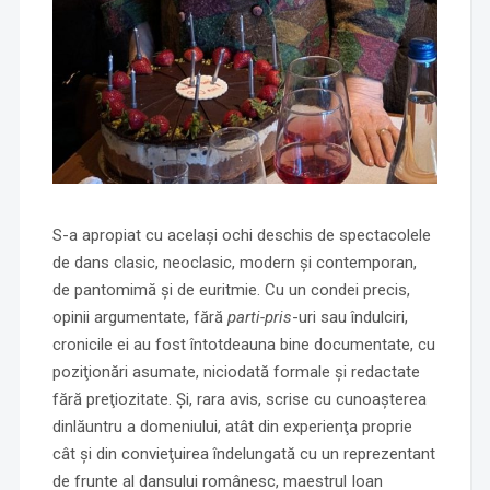
S-a apropiat cu acelaşi ochi deschis de spectacolele
de dans clasic, neoclasic, modern și contemporan,
de pantomimă și de euritmie. Cu un condei precis,
opinii argumentate, fără
parti-pris
-uri sau îndulciri,
cronicile ei au fost întotdeauna bine documentate, cu
poziţionări asumate, niciodată formale şi redactate
fără preţiozitate. Şi, rara avis, scrise cu cunoaşterea
dinlăuntru a domeniului, atât din experienţa proprie
cât şi din convieţuirea îndelungată cu un reprezentant
de frunte al dansului românesc, maestrul Ioan