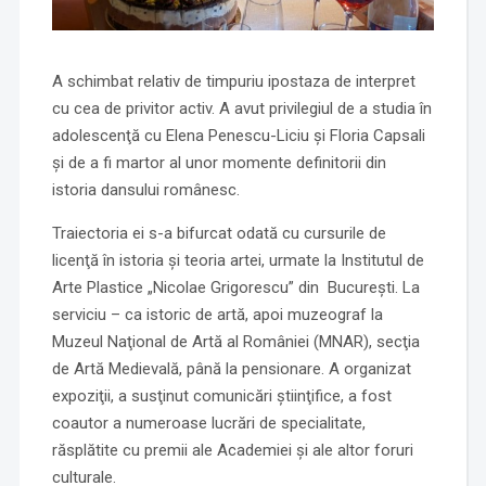
A schimbat relativ de timpuriu ipostaza de interpret
cu cea de privitor activ. A avut privilegiul de a studia în
adolescenţă cu Elena Penescu-Liciu şi Floria Capsali
şi de a fi martor al unor momente definitorii din
istoria dansului românesc.
Traiectoria ei s-a bifurcat odată cu cursurile de
licenţă în istoria şi teoria artei, urmate la Institutul de
Arte Plastice „Nicolae Grigorescu” din Bucureşti. La
serviciu – ca istoric de artă, apoi muzeograf la
Muzeul Naţional de Artă al României (MNAR), secţia
de Artă Medievală, până la pensionare. A organizat
expoziţii, a susţinut comunicări ştiinţifice, a fost
coautor a numeroase lucrări de specialitate,
răsplătite cu premii ale Academiei şi ale altor foruri
culturale.