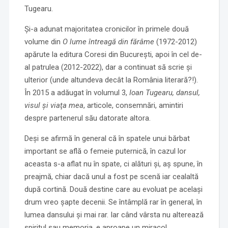
Tugearu.
Şi-a adunat majoritatea cronicilor în primele două
volume din
O lume întreagă din fărâme
(1972-2012)
apărute la editura Coresi din Bucureşti, apoi în cel de-
al patrulea (2012-2022), dar a continuat să scrie şi
ulterior (unde altundeva decât la România literară?!).
În 2015 a adăugat în volumul 3,
Ioan Tugearu, dansul,
visul şi viaţa mea
, articole, consemnări, amintiri
despre partenerul său datorate altora.
Deşi se afirmă în general că în spatele unui bărbat
important se află o femeie puternică, în cazul lor
aceasta s-a aflat nu în spate, ci alături şi, aş spune, în
preajmă, chiar dacă unul a fost pe scenă iar cealaltă
după cortină. Două destine care au evoluat pe acelaşi
drum vreo şapte decenii. Se întâmplă rar în general, în
lumea dansului şi mai rar. Iar când vârsta nu alterează
spiritul sau memoria, e aproape un miracol.