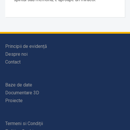
Principii de evidență
Despre noi
Contact
Baze de date
Documentare 3D
Proiecte
Termeni si Condiții