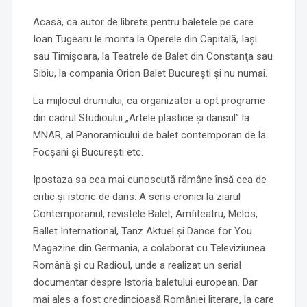
Acasă, ca autor de librete pentru baletele pe care
Ioan Tugearu le monta la Operele din Capitală, Iaşi
sau Timişoara, la Teatrele de Balet din Constanţa sau
Sibiu, la compania Orion Balet Bucureşti şi nu numai.
La mijlocul drumului, ca organizator a opt programe
din cadrul Studioului „Artele plastice şi dansul” la
MNAR, al Panoramicului de balet contemporan de la
Focşani şi Bucureşti etc.
Ipostaza sa cea mai cunoscută rămâne însă cea de
critic şi istoric de dans. A scris cronici la ziarul
Contemporanul, revistele Balet, Amfiteatru, Melos,
Ballet International, Tanz Aktuel și Dance for You
Magazine din Germania, a colaborat cu Televiziunea
Română şi cu Radioul, unde a realizat un serial
documentar despre Istoria baletului european. Dar
mai ales a fost credincioasă României literare, la care