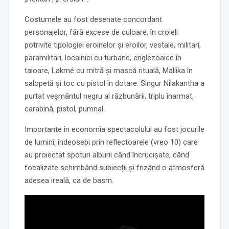
Costumele au fost desenate concordant
personajelor, fără excese de culoare, în croieli
potrivite tipologiei eroinelor și eroilor, vestale, militari,
paramilitari, localnici cu turbane, englezoaice în
taioare, Lakmé cu mitră și mască rituală, Mallika în
salopetă și toc cu pistol în dotare. Singur Nilakantha a
purtat veșmântul negru al răzbunării, triplu înarmat,
carabină, pistol, pumnal.
Importante în economia spectacolului au fost jocurile
de lumini, îndeosebi prin reflectoarele (vreo 10) care
au proiectat spoturi alburii când încrucișate, când
focalizate schimbând subiecții și frizând o atmosferă
adesea ireală, ca de basm.