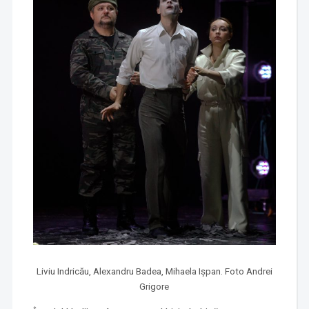
Liviu Indricău, Alexandru Badea, Mihaela Ișpan. Foto Andrei
Grigore