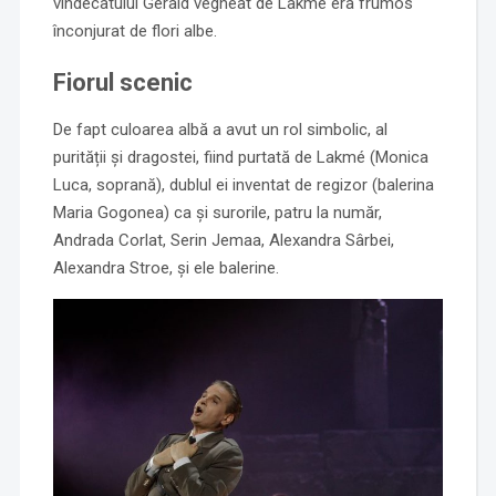
vindecatului Gérald vegheat de Lakmé era frumos
înconjurat de flori albe.
Fiorul scenic
De fapt culoarea albă a avut un rol simbolic, al
purității și dragostei, fiind purtată de Lakmé (Monica
Luca, soprană), dublul ei inventat de regizor (balerina
Maria Gogonea) ca și surorile, patru la număr,
Andrada Corlat, Serin Jemaa, Alexandra Sârbei,
Alexandra Stroe, și ele balerine.