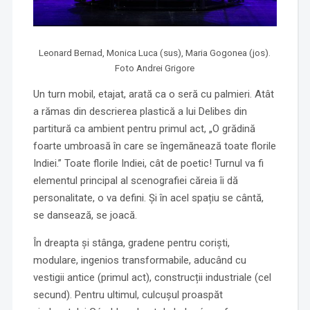
Leonard Bernad, Monica Luca (sus), Maria Gogonea (jos).
Foto Andrei Grigore
Un turn mobil, etajat, arată ca o seră cu palmieri. Atât
a rămas din descrierea plastică a lui Delibes din
partitură ca ambient pentru primul act, „O grădină
foarte umbroasă în care se îngemănează toate florile
Indiei.” Toate florile Indiei, cât de poetic! Turnul va fi
elementul principal al scenografiei căreia îi dă
personalitate, o va defini. Și în acel spațiu se cântă,
se dansează, se joacă.
În dreapta și stânga, gradene pentru coriști,
modulare, ingenios transformabile, aducând cu
vestigii antice (primul act), construcții industriale (cel
secund). Pentru ultimul, culcușul proaspăt