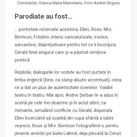
Constantin, Stanca Maria Manoleanu. Foto Andrei Grigore
Parodiate au fost…
… portretele rezervate acestora, Ellen, Rose, Mrs.
Bentson, Frédéric intens caricaturizate, ironice,
sarcastice, disprețuitoare pentru tot ce îi înconjura,
Gérald fiind singurul care și-a păstrat simțirea
poetică.
Replicile, dialogurile lor vorbite au fost purtate în
limba engleză (bine, ca
slang
abuziv accentuat), ceea
ce a dat un plus de autenticitate scenelor. Valabil
teatru în teatru. Mai apoi, Andrei Șerban le-a adus în
scenă pe cele trei doamne și în actul ultim, ca
mimante, simulând conflicte cu Gérald, disperata
Ellen încercând să soarbă din cupa sfântă a iubirii
veșnice, Rose și Mrs. Bentson fotografiind-o pentru
jenante amintiri pe biata Lakmé, deja plecată la Ceruri.