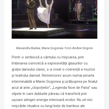
Alexandru Badea, Maria Gogonea. Foto Andrei Grigore
Printr-o simbioză a cântului cu mișcarea, prin
îmbinarea osmotică a expresivității glasurilor cu
grația dansului clasic, s-a creat o coerență a muzicii
și teatrului dansat. Rememorez acum numai pirueta
interminabilă a Mariei Gogonea și prăbușirea pe finalul
acut al ariei „clopoțeilor”, „Legenda fiicei de Paria” sau
clipele în care dublurile păreau că transferă prin
ușoare atingeri energie interioară eroilor. Nu uit nici
mișcările ritualice cu lungi bețe de bambus ale