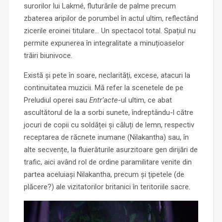
surorilor lui Lakmé, fluturările de palme precum
zbaterea aripilor de porumbel în actul ultim, reflectând
zicerile eroinei titulare… Un spectacol total. Spațiul nu
permite expunerea în integralitate a minuțioaselor
trăiri biunivoce.
Există și pete în soare, neclarități, excese, atacuri la
continuitatea muzicii. Mă refer la scenetele de pe
Preludiul operei sau
Entr’acte
-ul ultim, ce abat
ascultătorul de la a sorbi sunete, îndreptându-l către
jocuri de copii cu soldăței și căluți de lemn, respectiv
receptarea de răcnete inumane (Nilakantha) sau, în
alte secvențe, la fluierăturile asurzitoare gen dirijări de
trafic, aici având rol de ordine paramilitare venite din
partea aceluiași Nilakantha, precum și țipetele (de
plăcere?) ale vizitatorilor britanici în teritoriile sacre.