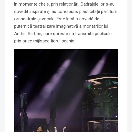
în momente cheie, prin relaționări. Cadrajele lor s-au
dovedit inspirate și au corespuns plasticității partiturii
orchestrale și vocale. Este încă o dovadă de
puternică teatralizare imaginativă a montărilor lui
Andrei Șerban, care dorește să transmită publicului
prin orice mijloace fiorul scenic.