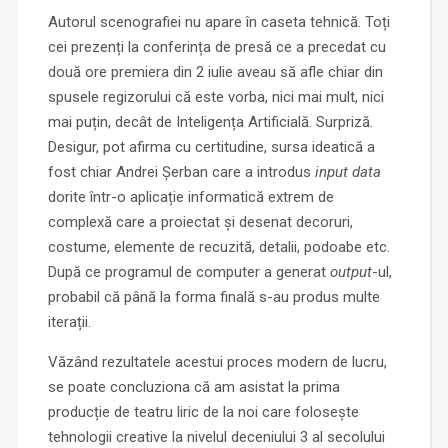
Autorul scenografiei nu apare în caseta tehnică. Toți
cei prezenți la conferința de presă ce a precedat cu
două ore premiera din 2 iulie aveau să afle chiar din
spusele regizorului că este vorba, nici mai mult, nici
mai puțin, decât de Inteligența Artificială. Surpriză.
Desigur, pot afirma cu certitudine, sursa ideatică a
fost chiar Andrei Șerban care a introdus
input data
dorite într-o aplicație informatică extrem de
complexă care a proiectat și desenat decoruri,
costume, elemente de recuzită, detalii, podoabe etc.
După ce programul de computer a generat
output
-ul,
probabil că până la forma finală s-au produs multe
iterații.
Văzând rezultatele acestui proces modern de lucru,
se poate concluziona că am asistat la prima
producție de teatru liric de la noi care folosește
tehnologii creative la nivelul deceniului 3 al secolului