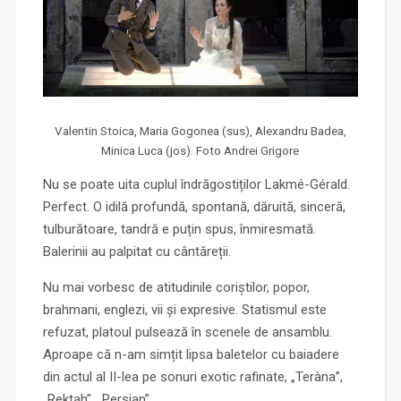
Valentin Stoica, Maria Gogonea (sus), Alexandru Badea,
Minica Luca (jos). Foto Andrei Grigore
Nu se poate uita cuplul îndrăgostiților Lakmé-Gérald.
Perfect. O idilă profundă, spontană, dăruită, sinceră,
tulburătoare, tandră e puțin spus, înmiresmată.
Balerinii au palpitat cu cântăreții.
Nu mai vorbesc de atitudinile coriștilor, popor,
brahmani, englezi, vii și expresive. Statismul este
refuzat, platoul pulsează în scenele de ansamblu.
Aproape că n-am simțit lipsa baletelor cu baiadere
din actul al II-lea pe sonuri exotic rafinate, „Teràna”,
„Rektah”, „Persian”…