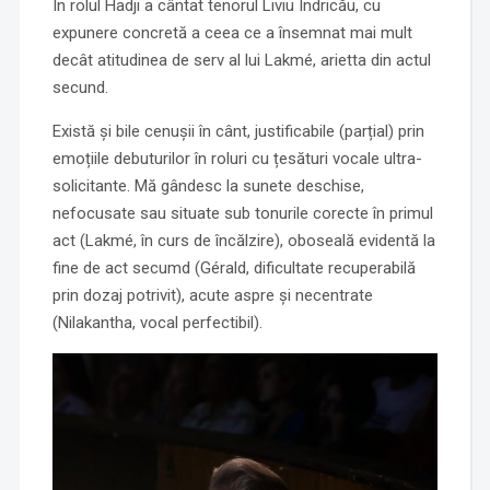
În rolul Hadji a cântat tenorul Liviu Indricău, cu
expunere concretă a ceea ce a însemnat mai mult
decât atitudinea de serv al lui Lakmé, arietta din actul
secund.
Există și bile cenușii în cânt, justificabile (parțial) prin
emoțiile debuturilor în roluri cu țesături vocale ultra-
solicitante. Mă gândesc la sunete deschise,
nefocusate sau situate sub tonurile corecte în primul
act (Lakmé, în curs de încălzire), oboseală evidentă la
fine de act secumd (Gérald, dificultate recuperabilă
prin dozaj potrivit), acute aspre și necentrate
(Nilakantha, vocal perfectibil).