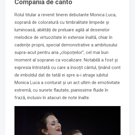
Compania de canto
Rolul titular a revenit tinerei debutante Monica Luca,
soprană de coloratură cu timbralitate limpede și
luminoasă, abilități de preluare agilă al desenelor
melodice de virtuozitate în extensie înaltă, chiar în
cadențe proprii, special demonstrative a ambitusului
supra-acut pentru aria „clopoțeilor”, cel mai bun
moment al sopranei ca vocalizare. Notabilă a fost și
expresia întristată cu care a însoțit cântul, ținând cont
de imboldul dat de tatăl ei spre a-i atrage iubitul.
Monica Luca a conturat și un act ultim de emotivitate
extremă, cu sunete flautate, pianissime fluide în
frază, inclusiv în atacuri de note înalte.