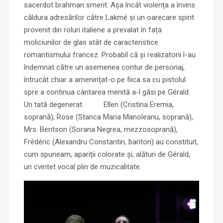
sacerdot brahman smerit. Așa încât violența a învins
căldura adresărilor către Lakmé și un oarecare spirit
provenit din roluri italiene a prevalat în fața
moliciunilor de glas atât de caracteristice
romantismului francez. Probabil că și realizatorii l-au
îndemnat către un asemenea contur de personaj,
întrucât chiar a amenințat-o pe fiica sa cu pistolul
spre a continua cântarea menită a-l găsi pe Gérald.
Un tată degenerat. Ellen (Cristina Eremia,
soprană), Rose (Stanca Maria Manoleanu, soprană),
Mrs. Bentson (Sorana Negrea, mezzosoprană),
Frédéric (Alexandru Constantin, bariton) au constituit,
cum spuneam, apariții colorate și, alături de Gérald,
un cvintet vocal plin de muzicalitate.