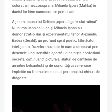
colorat al mezzosopranei Mihaela Ișpan (Mallika) în
duetul lor bine cunoscut din primul act.
Aș numi opusul lui Delibes „opera
legato
-ului rafinat”.
Nu numai Monica Luca și Mihaela Ișpan au
demonstrat-o dar și experimentatul tenor Alexandru
Badea (Gérald), un profund spirit poetic, tălmăcitor
inteligent al frazelor muzicale în care a strecurat prin
desenele lungi sensibile
aparté
-uri ca niște confesiuni
secrete,
diminuendi
picturale, alături de cantilene de
amintire belcantistă și de sonorități cvasi-eroice
împletite cu lirismul intrinsec al personajului chinuit de
dragoste.