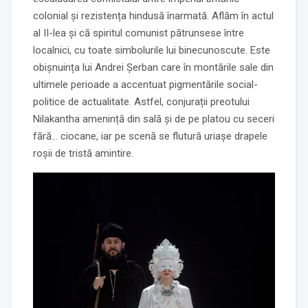
colonial și rezistența hindusă înarmată. Aflăm în actul
al II-lea și că spiritul comunist pătrunsese între
localnici, cu toate simbolurile lui binecunoscute. Este
obișnuința lui Andrei Șerban care în montările sale din
ultimele perioade a accentuat pigmentările social-
politice de actualitate. Astfel, conjurații preotului
Nilakantha amenință din sală și de pe platou cu seceri
fără… ciocane, iar pe scenă se flutură uriașe drapele
roșii de tristă amintire.