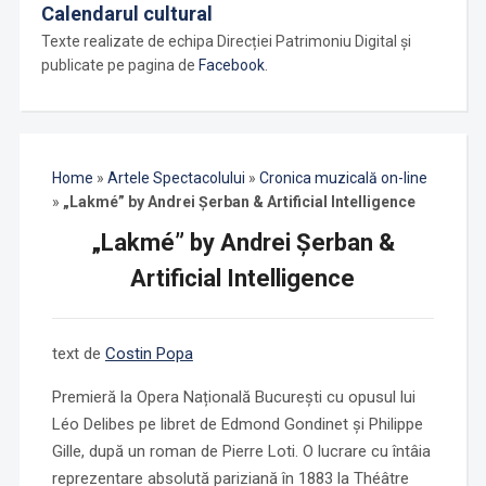
Calendarul cultural
Texte realizate de echipa Direcției Patrimoniu Digital și
publicate pe pagina de
Facebook
.
Home
»
Artele Spectacolului
»
Cronica muzicală on-line
»
„Lakmé” by Andrei Șerban & Artificial Intelligence
„Lakmé” by Andrei Șerban &
Artificial Intelligence
text de
Costin Popa
Premieră la Opera Națională București cu opusul lui
Léo Delibes pe libret de Edmond Gondinet și Philippe
Gille, după un roman de Pierre Loti. O lucrare cu întâia
reprezentare absolută pariziană în 1883 la Théâtre