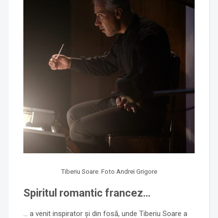
Tiberiu Soare. Foto Andrei Grigore
Spiritul romantic francez…
… a venit inspirator și din fosă, unde Tiberiu Soare a