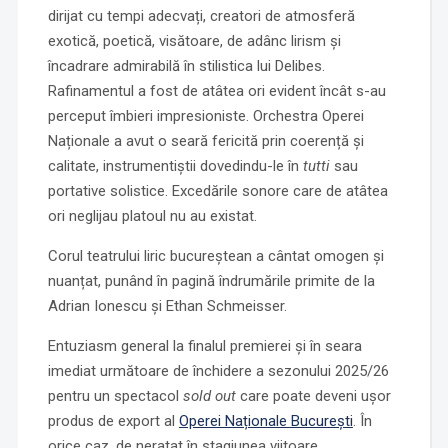
dirijat cu tempi adecvați, creatori de atmosferă
exotică, poetică, visătoare, de adânc lirism și
încadrare admirabilă în stilistica lui Delibes.
Rafinamentul a fost de atâtea ori evident încât s-au
perceput îmbieri impresioniste. Orchestra Operei
Naționale a avut o seară fericită prin coerență și
calitate, instrumentiștii dovedindu-le în
tutti
sau
portative solistice. Excedările sonore care de atâtea
ori neglijau platoul nu au existat.
Corul teatrului liric bucureștean a cântat omogen și
nuanțat, punând în pagină îndrumările primite de la
Adrian Ionescu și Ethan Schmeisser.
Entuziasm general la finalul premierei și în seara
imediat următoare de închidere a sezonului 2025/26
pentru un spectacol
sold out
care poate deveni ușor
produs de export al
Operei Naționale București
. În
orice caz, de neratat în stagiunea viitoare.