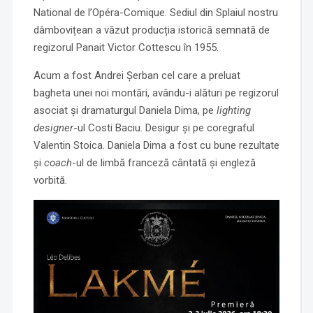
National de l’Opéra-Comique. Sediul din Splaiul nostru
dâmbovițean a văzut producția istorică semnată de
regizorul Panait Victor Cottescu în 1955.
Acum a fost Andrei Șerban cel care a preluat
bagheta unei noi montări, avându-i alături pe regizorul
asociat și dramaturgul Daniela Dima, pe
lighting
designer
-ul Costi Baciu. Desigur și pe coregraful
Valentin Stoica. Daniela Dima a fost cu bune rezultate
și
coach
-ul de limbă franceză cântată și engleză
vorbită.