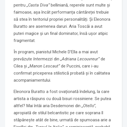
pentru
„Casta Diva”
belliniană, reperele sunt multe și
faimoase, așa încât performanța cântăreței trebuie
să stea în teritoriul propriei personalități. Și Eleonora
Buratto are asemenea daruri. Aria Toscăi a avut
puteri magice și un final dominator, însă ușor atipic
fragmentat.
În program, pianistul Michele D’Ella a mai avut
prevăzute
Intermezzi
din
„Adriana Lecouvreur”
de
Cilea și
„Manon Lescaut”
de Puccini, care i-au
confirmat priceperea stilistică probată și în calitatea
acompaniamentului.
Eleonora Buratto a fost ovaționată îndelung, la care
artista a răspuns cu două bisuri rossiniene. Se putea
altfel? Mai întâi aria Desdemonei din
„Otello”
,
apropiată de stilul belcantistic pe care soprana îl
stăpânește atât de bine, urmată de spumoasa arie a
Fiorillei din
„Turcul în Italia”
, o reminiscență, probabil,