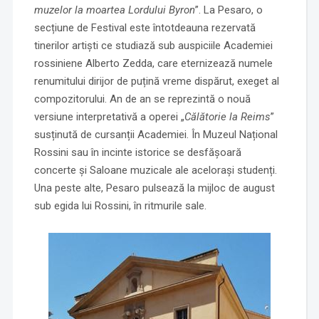
muzelor la moartea Lordului Byron
”. La Pesaro, o
secțiune de Festival este întotdeauna rezervată
tinerilor artiști ce studiază sub auspiciile Academiei
rossiniene Alberto Zedda, care eternizează numele
renumitului dirijor de puțină vreme dispărut, exeget al
compozitorului. An de an se reprezintă o nouă
versiune interpretativă a operei „
Călătorie la Reims
”
susținută de cursanții Academiei. În Muzeul Național
Rossini sau în incinte istorice se desfășoară
concerte și Saloane muzicale ale acelorași studenți.
Una peste alte, Pesaro pulsează la mijloc de august
sub egida lui Rossini, în ritmurile sale.