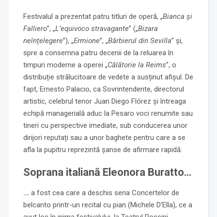
Festivalul a prezentat patru titluri de operă, „
Bianca și
Falliero
”, „
L’equivoco stravagante
” („
Bizara
neînțelegere
”), „
Ermione
”, „
Bărbierul din Sevilla
” și,
spre a consemna patru decenii de la reluarea în
timpuri moderne a operei „
Călătorie la Reims
”, o
distribuție strălucitoare de vedete a susținut afișul. De
fapt, Ernesto Palacio, ca Sovrintendente, directorul
artistic, celebrul tenor Juan Diego Flórez și întreaga
echipă managerială aduc la Pesaro voci renumite sau
tineri cu perspective imediate, sub conducerea unor
dirijori reputați sau a unor baghete pentru care a se
afla la pupitru reprezintă șanse de afirmare rapidă.
Soprana italiană Eleonora Buratto…
…
a fost cea care a deschis seria Concertelor de
belcanto printr-un recital cu pian (Michele D’Ella), ce a