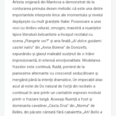
Artista originară din Mantova a demonstrat de la
conturarea primului desen melodic că este una dintre
importantele interprete lirice ale momentului și nivelul
depășește cu mult granițele Italiei. Posesoare a unei
voci cu timbru velurat, omogen, maestră a nuanțelor
tipice literaturii belcantiste a început recitalul cu
scena „
Piangete voi?
” și aria finală „
Al dolce guidami
castel natio
” din „
Anna Bolena
” de Donizetti,
expunându-și glasul maleabil susținut de o trăire
impresionantă, în intensă emoționalitate. Modelarea
frazelor este continuă, fluidă, pornind de la
pianissime alternante cu
crescendi
seducătoare și
mergând până la intenții dramatice, Un impecabil atac
acut al notei de Do natural de forță din recitativ a
continuat în arie printr-un
cantabile
expresiv motivat
printr-o frazare lungă. Aceeași fluență a fost și
dominanta cavatinei „
Casta Diva
” din „
Norma
” de
Bellini, din păcate cântată fără cabalettta „
Ah! Bello a