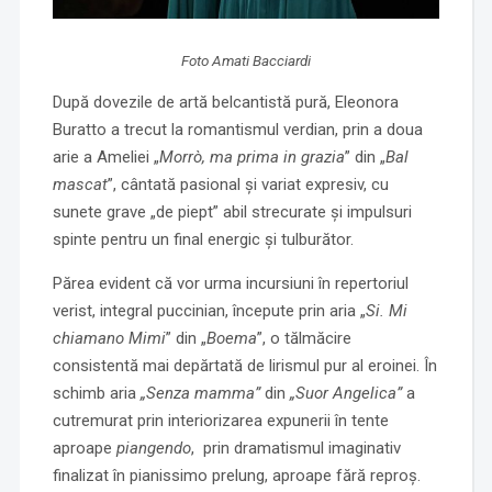
Foto Amati Bacciardi
După dovezile de artă belcantistă pură, Eleonora
Buratto a trecut la romantismul verdian, prin a doua
arie a Ameliei „
Morrò, ma prima in grazia
” din „
Bal
mascat
”, cântată pasional și variat expresiv, cu
sunete grave „de piept” abil strecurate și impulsuri
spinte pentru un final energic și tulburător.
Părea evident că vor urma incursiuni în repertoriul
verist, integral puccinian, începute prin aria „
Si. Mi
chiamano Mimi
” din „
Boema
”, o tălmăcire
consistentă mai depărtată de lirismul pur al eroinei. În
schimb aria
„Senza mamma”
din
„Suor Angelica”
a
cutremurat prin interiorizarea expunerii în tente
aproape
piangendo
, prin dramatismul imaginativ
finalizat în pianissimo prelung, aproape fără reproș.