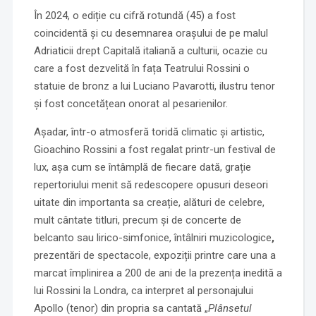
În 2024, o ediție cu cifră rotundă (45) a fost
coincidentă și cu desemnarea orașului de pe malul
Adriaticii drept Capitală italiană a culturii, ocazie cu
care a fost dezvelită în fața Teatrului Rossini o
statuie de bronz a lui Luciano Pavarotti, ilustru tenor
și fost concetățean onorat al pesarienilor.
Așadar, într-o atmosferă toridă climatic și artistic,
Gioachino Rossini a fost regalat printr-un festival de
lux, așa cum se întâmplă de fiecare dată, grație
repertoriului menit să redescopere opusuri deseori
uitate din importanta sa creație, alături de celebre,
mult cântate titluri, precum și de concerte de
belcanto sau lirico-simfonice, întâlniri muzicologice
,
prezentări de spectacole, expoziții printre care una a
marcat împlinirea a 200 de ani de la prezența inedită a
lui Rossini la Londra, ca interpret al personajului
Apollo (tenor) din propria sa cantată „
Plânsetul