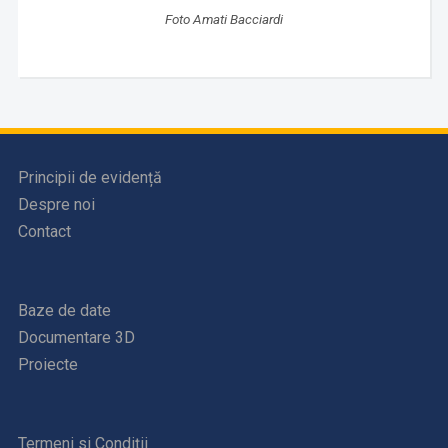
Foto Amati Bacciardi
Principii de evidență
Despre noi
Contact
Baze de date
Documentare 3D
Proiecte
Termeni si Condiții