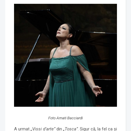
Foto Amati Bacciardi
A urmat
„Vissi d’arte”
din
„Tosca”
. Sigur că, la fel ca și