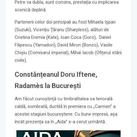
Petre va dubla, sunt convins, prestația cu implicarea
scenică deplină.
Partenerii celor doi principali au fost Mihaela Ișpan
(Suzuki), Vicențiu Țăranu (Sharpless), alături de
Cristina Eremia (Kate), Ioan Coca (Goro), Daniel
Filipescu (Yamadori), David Miron (Bonzo), Vasile
Chișiu (Comisarul imperial), Mihai Iacob (Ofițerul stării
civile).
Constănțeanul Doru Iftene,
Radamès la București
Am făcut cunoștință cu timbralitatea sa tenorală
caldă, sombrată, ductilă în premiera cu „Carmen” a
acestei stagiuni bucureștene. Cu bune impresii, așa
încât prezența sa în „Aida” s-a cerut urmărită.