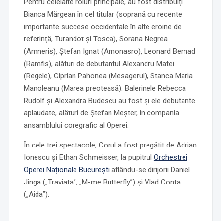
Pentru celelalte roluri principale, au fost distribuiți
Bianca Mărgean în cel titular (soprană cu recente
importante succese occidentale în alte eroine de
referință, Turandot și Tosca), Sorana Negrea
(Amneris), Ștefan Ignat (Amonasro), Leonard Bernad
(Ramfis), alături de debutantul Alexandru Matei
(Regele), Ciprian Pahonea (Mesagerul), Stanca Maria
Manoleanu (Marea preoteasă). Balerinele Rebecca
Rudolf și Alexandra Budescu au fost și ele debutante
aplaudate, alături de Ștefan Meșter, în compania
ansamblului coregrafic al Operei.
În cele trei spectacole, Corul a fost pregătit de Adrian
Ionescu și Ethan Schmeisser, la pupitrul
Orchestrei
Operei Naționale București
aflându-se dirijorii Daniel
Jinga („Traviata”, „M-me Butterfly”) și Vlad Conta
(„Aida”).