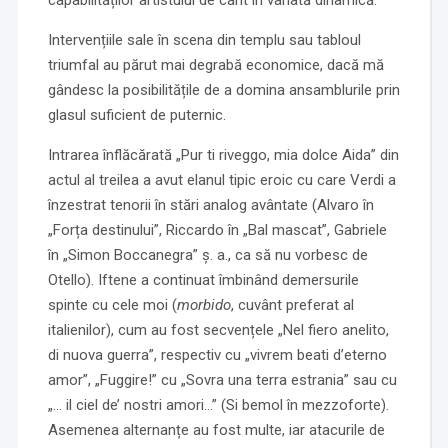
capabilităților artistului de cânt în variată dinamică.
Intervențiile sale în scena din templu sau tabloul
triumfal au părut mai degrabă economice, dacă mă
gândesc la posibilitățile de a domina ansamblurile prin
glasul suficient de puternic.
Intrarea înflăcărată „Pur ti riveggo, mia dolce Aida” din
actul al treilea a avut elanul tipic eroic cu care Verdi a
înzestrat tenorii în stări analog avântate (Alvaro în
„Forța destinului”, Riccardo în „Bal mascat”, Gabriele
în „Simon Boccanegra” ș. a., ca să nu vorbesc de
Otello). Iftene a continuat îmbinând demersurile
spinte cu cele moi (
morbido
, cuvânt preferat al
italienilor), cum au fost secvențele „Nel fiero anelito,
di nuova guerra”, respectiv cu „vivrem beati d’eterno
amor”, „Fuggire!” cu „Sovra una terra estrania” sau cu
„… il ciel de’ nostri amori…” (Si bemol în mezzoforte).
Asemenea alternanțe au fost multe, iar atacurile de