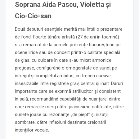
Soprana Aida Pascu, Violetta și
Cio-Cio-san
Două debuturi esențiale merită mai întâi o prezentare
de fond. Foarte tânăra artistă (27 de ani în toamnă)
s-a remarcat de la primele prezențe bucureștene pe
scene lirice sau de concert printr-o calitate specială
de glas, cu culoare în care s-au mixat armonice
prețioase, configurând o omogenitate de sunet pe
întregul și completul ambitus, cu treceri cursive,
insesizabile între registrele grav, central și înalt. Daruri
importante care se exprimă strălucitor și consistent
în sală, recomandând capabilități de nuanțare, dintre
care remarcile merg către pianissime catifelate, către
sunete joase cu rezonanțe „de piept” și irizații
sombrate, către inflexiuni destinate creionării
intențiilor vocale.