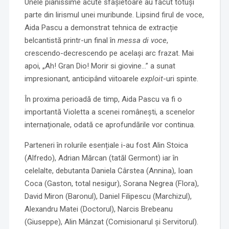
Unele pianissime acute sfâșietoare au făcut totuși
parte din lirismul unei muribunde. Lipsind firul de voce,
Aida Pascu a demonstrat tehnica de extracție
belcantistă printr-un final în
messa di voce
,
crescendo-decrescendo pe același arc frazat. Mai
apoi, „Ah! Gran Dio! Morir si giovine…” a sunat
impresionant, anticipând viitoarele
exploit
-uri spinte.
În proxima perioadă de timp, Aida Pascu va fi o
importantă Violetta a scenei românești, a scenelor
internaționale, odată ce aprofundările vor continua.
Parteneri în rolurile esențiale i-au fost Alin Stoica
(Alfredo), Adrian Mărcan (tatăl Germont) iar în
celelalte, debutanta Daniela Cârstea (Annina), Ioan
Coca (Gaston, total nesigur), Sorana Negrea (Flora),
David Miron (Baronul), Daniel Filipescu (Marchizul),
Alexandru Matei (Doctorul), Narcis Brebeanu
(Giuseppe), Alin Mânzat (Comisionarul și Servitorul).