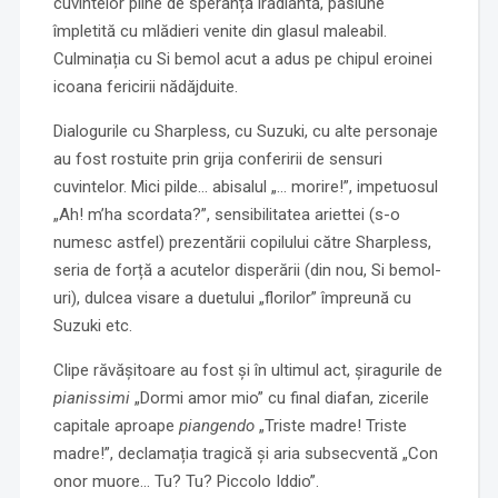
cuvintelor pline de speranță iradiantă, pasiune
împletită cu mlădieri venite din glasul maleabil.
Culminația cu Si bemol acut a adus pe chipul eroinei
icoana fericirii nădăjduite.
Dialogurile cu Sharpless, cu Suzuki, cu alte personaje
au fost rostuite prin grija conferirii de sensuri
cuvintelor. Mici pilde… abisalul „… morire!”, impetuosul
„Ah! m’ha scordata?”, sensibilitatea ariettei (s-o
numesc astfel) prezentării copilului către Sharpless,
seria de forță a acutelor disperării (din nou, Si bemol-
uri), dulcea visare a duetului „florilor” împreună cu
Suzuki etc.
Clipe răvășitoare au fost și în ultimul act, șiragurile de
pianissimi
„Dormi amor mio” cu final diafan, zicerile
capitale aproape
piangendo
„Triste madre! Triste
madre!”, declamația tragică și aria subsecventă „Con
onor muore… Tu? Tu? Piccolo Iddio”.