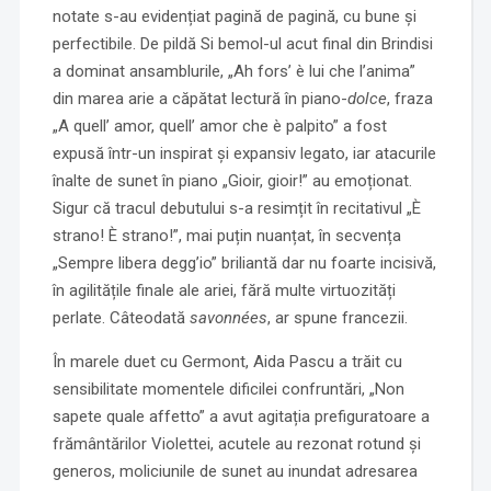
notate s-au evidențiat pagină de pagină, cu bune și
perfectibile. De pildă Si bemol-ul acut final din Brindisi
a dominat ansamblurile, „Ah fors’ è lui che l’anima”
din marea arie a căpătat lectură în piano-
dolce
, fraza
„A quell’ amor, quell’ amor che è palpito” a fost
expusă într-un inspirat și expansiv legato, iar atacurile
înalte de sunet în piano „Gioir, gioir!” au emoționat.
Sigur că tracul debutului s-a resimțit în recitativul „È
strano! È strano!”, mai puțin nuanțat, în secvența
„Sempre libera degg’io” briliantă dar nu foarte incisivă,
în agilitățile finale ale ariei, fără multe virtuozități
perlate. Câteodată
savonnées
, ar spune francezii.
În marele duet cu Germont, Aida Pascu a trăit cu
sensibilitate momentele dificilei confruntări, „Non
sapete quale affetto” a avut agitația prefiguratoare a
frământărilor Violettei, acutele au rezonat rotund și
generos, moliciunile de sunet au inundat adresarea