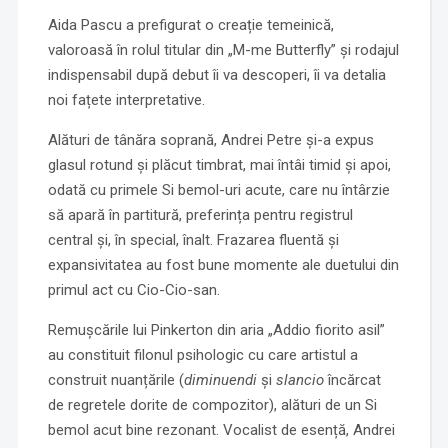
Aida Pascu a prefigurat o creație temeinică,
valoroasă în rolul titular din „M-me Butterfly” și rodajul
indispensabil după debut îi va descoperi, îi va detalia
noi fațete interpretative.
Alături de tânăra soprană, Andrei Petre și-a expus
glasul rotund și plăcut timbrat, mai întâi timid și apoi,
odată cu primele Si bemol-uri acute, care nu întârzie
să apară în partitură, preferința pentru registrul
central și, în special, înalt. Frazarea fluentă și
expansivitatea au fost bune momente ale duetului din
primul act cu Cio-Cio-san.
Remușcările lui Pinkerton din aria „Addio fiorito asil”
au constituit filonul psihologic cu care artistul a
construit nuanțările (
diminuendi
și
slancio
încărcat
de regretele dorite de compozitor), alături de un Si
bemol acut bine rezonant. Vocalist de esență, Andrei