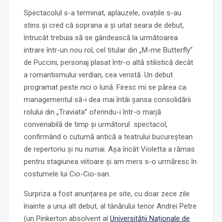
Spectacolul s-a terminat, aplauzele, ovațiile s-au
stins și cred că soprana a și uitat seara de debut,
întrucât trebuia să se gândească la următoarea
intrare într-un nou rol, cel titular din „M-me Butterfly”
de Puccini, personaj plasat într-o altă stilistică decât
a romantismului verdian, cea veristă. Un debut
programat peste nici o lună. Firesc mi se părea ca
managementul să-i dea mai întâi șansa consolidării
rolului din „Traviata” oferindu-i într-o marjă
convenabilă de timp și următorul spectacol,
confirmând o cutumă antică a teatrului bucureștean
de repertoriu și nu numai. Așa încât Violetta a rămas
pentru stagiunea viitoare și am mers s-o urmăresc în
costumele lui Cio-Cio-san.
Surpriza a fost anunțarea pe site, cu doar zece zile
înainte a unui alt debut, al tânărului tenor Andrei Petre
(un Pinkerton absolvent al
Universității Naționale de