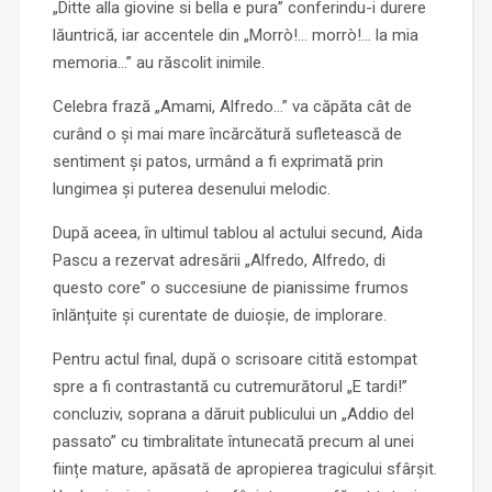
„Ditte alla giovine si bella e pura” conferindu-i durere
lăuntrică, iar accentele din „Morrò!… morrò!… la mia
memoria…” au răscolit inimile.
Celebra frază „Amami, Alfredo…” va căpăta cât de
curând o și mai mare încărcătură sufletească de
sentiment și patos, urmând a fi exprimată prin
lungimea și puterea desenului melodic.
După aceea, în ultimul tablou al actului secund, Aida
Pascu a rezervat adresării „Alfredo, Alfredo, di
questo core” o succesiune de pianissime frumos
înlănțuite și curentate de duioșie, de implorare.
Pentru actul final, după o scrisoare citită estompat
spre a fi contrastantă cu cutremurătorul „E tardi!”
concluziv, soprana a dăruit publicului un „Addio del
passato” cu timbralitate întunecată precum al unei
ființe mature, apăsată de apropierea tragicului sfârșit.