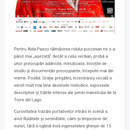
Pentru Aida Pascu tălmăcirea rolului puccinian mi s-a
părut mai „așezată” decât a celui verdian, probă a
unor preocupări adâncite, minuțioase, însoțite de
studiu și documentări preocupante, începute mai din
vreme. Posibil. Grație pregătirii, înzestrarea vocală a
servit mult mai bine desenele melodice, expozeele
descriptive și trăirile intense ale penei maestrului de la
Torre del Lago.
Cursivitatea frazării portativelor intrării în scenă a
avut fluiditate și seninătate, calm și limpezime de
sunet, fără a oglindi însă ingenuitatea gheișei de 15