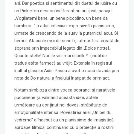
ani. Dar poetica și sentimentul din duetul de iubire cu
un Pinkerton deseori indiferent nu au lipsit, pasajul
„Vogliatemi bene, un bene piccolino, un bene da
bambino…” a adus inflexiuni expresive în pianissimo,
urmate de crescendo de la suav la puternicul acut, Si
bemol. Atacurile moi de sunet și atmosfera creată de
soprană prin impecabilul legato din „Dolce notte!…
Quante stelle! Non le vidi mai sì belle!”. (inutil de
tradus atâta farmec) au vrăjit. Extensia în registrul
înalt al glasului Aidei Pascu a avut o nouă dovadă prin
nota de Do natural a finalului înaripat de prim act.
Notam simbioza dintre vocea sopranei și narativele
pucciniene și, validând această idee, actele
următoare au conținut noi dovezi străbătute de
emoționalitate intensă. Povestirea ariei „Un bel dì,
vedremo” a început cu un pianissimo de imagistică
aproape filmică, continuând cu o proiecție a rostirii