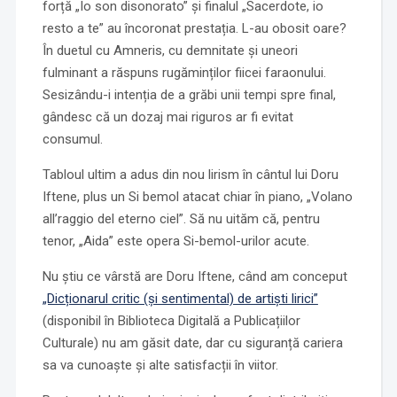
forță „Io son disonorato” și finalul „Sacerdote, io
resto a te” au încoronat prestația. L-au obosit oare?
În duetul cu Amneris, cu demnitate și uneori
fulminant a răspuns rugăminților fiicei faraonului.
Sesizându-i intenția de a grăbi unii tempi spre final,
gândesc că un dozaj mai riguros ar fi evitat
consumul.
Tabloul ultim a adus din nou lirism în cântul lui Doru
Iftene, plus un Si bemol atacat chiar în piano, „Volano
all’raggio del eterno ciel”. Să nu uităm că, pentru
tenor, „Aida” este opera Si-bemol-urilor acute.
Nu știu ce vârstă are Doru Iftene, când am conceput
„Dicționarul critic (și sentimental) de artiști lirici”
(disponibil în Biblioteca Digitală a Publicațiilor
Culturale) nu am găsit date, dar cu siguranță cariera
sa va cunoaște și alte satisfacții în viitor.