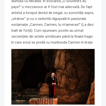
duetului cu Micaëla. În evocarea „O souvenirs du
pays!” o mezzavoce ar fi fost mai adecvată. De fapt
artistul a început destul de inegal, cu sonorități aspre,
„strânse” și cu o nedorită răgușeală în pasionala
exclamație „Carmen, Carmen, tu m’aimeras!” (La diez
înalt de forță). Cum spuneam, pozitiv au urmat
secvențele din actele următoare până la finalul tragic
în care eroul se predă cu muribunda Carmen în brațe.