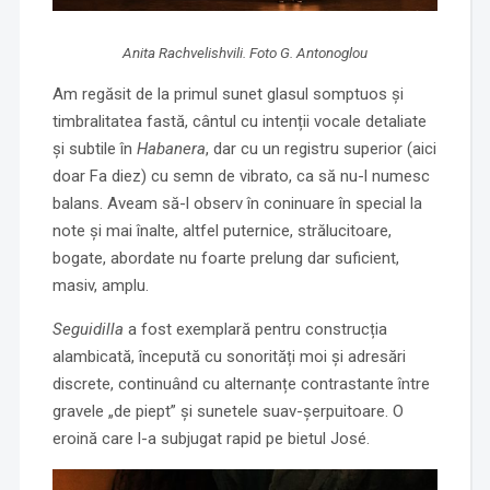
Anita Rachvelishvili. Foto G. Antonoglou
Am regăsit de la primul sunet glasul somptuos și
timbralitatea fastă, cântul cu intenții vocale detaliate
și subtile în
Habanera
, dar cu un registru superior (aici
doar Fa diez) cu semn de vibrato, ca să nu-l numesc
balans. Aveam să-l observ în coninuare în special la
note și mai înalte, altfel puternice, strălucitoare,
bogate, abordate nu foarte prelung dar suficient,
masiv, amplu.
Seguidilla
a fost exemplară pentru construcția
alambicată, începută cu sonorități moi și adresări
discrete, continuând cu alternanțe contrastante între
gravele „de piept” și sunetele suav-șerpuitoare. O
eroină care l-a subjugat rapid pe bietul José.