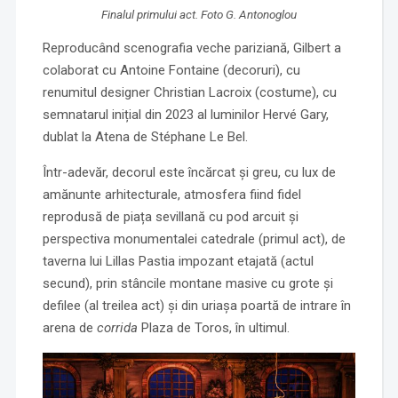
Finalul primului act. Foto G. Antonoglou
Reproducând scenografia veche pariziană, Gilbert a
colaborat cu Antoine Fontaine (decoruri), cu
renumitul designer Christian Lacroix (costume), cu
semnatarul inițial din 2023 al luminilor Hervé Gary,
dublat la Atena de Stéphane Le Bel.
Într-adevăr, decorul este încărcat și greu, cu lux de
amănunte arhitecturale, atmosfera fiind fidel
reprodusă de piața sevillană cu pod arcuit și
perspectiva monumentalei catedrale (primul act), de
taverna lui Lillas Pastia impozant etajată (actul
secund), prin stâncile montane masive cu grote și
defilee (al treilea act) și din uriașa poartă de intrare în
arena de
corrida
Plaza de Toros, în ultimul.