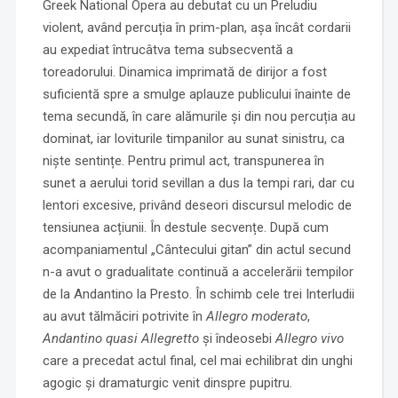
Greek National Opera au debutat cu un Preludiu
violent, având percuția în prim-plan, așa încât cordarii
au expediat întrucâtva tema subsecventă a
toreadorului. Dinamica imprimată de dirijor a fost
suficientă spre a smulge aplauze publicului înainte de
tema secundă, în care alămurile și din nou percuția au
dominat, iar loviturile timpanilor au sunat sinistru, ca
niște sentințe. Pentru primul act, transpunerea în
sunet a aerului torid sevillan a dus la tempi rari, dar cu
lentori excesive, privând deseori discursul melodic de
tensiunea acțiunii. În destule secvențe. După cum
acompaniamentul „Cântecului gitan” din actul secund
n-a avut o gradualitate continuă a accelerării tempilor
de la Andantino la Presto. În schimb cele trei Interludii
au avut tălmăciri potrivite în
Allegro moderato
,
Andantino quasi Allegretto
și îndeosebi
Allegro vivo
care a precedat actul final, cel mai echilibrat din unghi
agogic și dramaturgic venit dinspre pupitru.