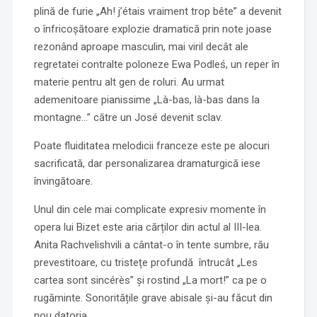
plină de furie „Ah! j’étais vraiment trop bête” a devenit
o înfricoșătoare explozie dramatică prin note joase
rezonând aproape masculin, mai viril decât ale
regretatei contralte poloneze Ewa Podleś, un reper în
materie pentru alt gen de roluri. Au urmat
ademenitoare pianissime „Là-bas, là-bas dans la
montagne…” către un José devenit sclav.
Poate fluiditatea melodicii franceze este pe alocuri
sacrificată, dar personalizarea dramaturgică iese
învingătoare.
Unul din cele mai complicate expresiv momente în
opera lui Bizet este aria cărților din actul al III-lea.
Anita Rachvelishvili a cântat-o în tente sumbre, rău
prevestitoare, cu tristețe profundă întrucât „Les
cartea sont sincérès” și rostind „La mort!” ca pe o
rugăminte. Sonoritățile grave abisale și-au făcut din
nou datoria.