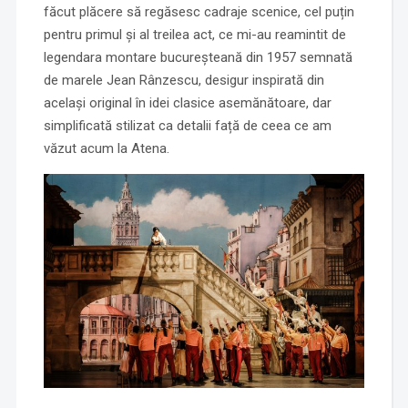
făcut plăcere să regăsesc cadraje scenice, cel puțin
pentru primul și al treilea act, ce mi-au reamintit de
legendara montare bucureșteană din 1957 semnată
de marele Jean Rânzescu, desigur inspirată din
același original în idei clasice asemănătoare, dar
simplificată stilizat ca detalii față de ceea ce am
văzut acum la Atena.