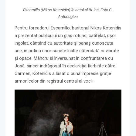
Escamillo (Nikos Kotenidis) în actul al III-lea. Foto G.
Antonoglou
Pentru toreadorul Escamillo, baritonul Nikos Kotenidis
a prezentat publicului un glas rotund, catifelat, ușor
ingolat, cântând cu autoritate și panaș cunoscuta
arie, în pofida unor sunete înalte câteodată nevibrate
și opace. Mândru și înverșunat în confruntarea cu
José, sincer îndrăgostit în declarația fierbinte către
Carmen, Kotenidis a lăsat o bună impresie grație
armonicelor din registrul central al vocii.