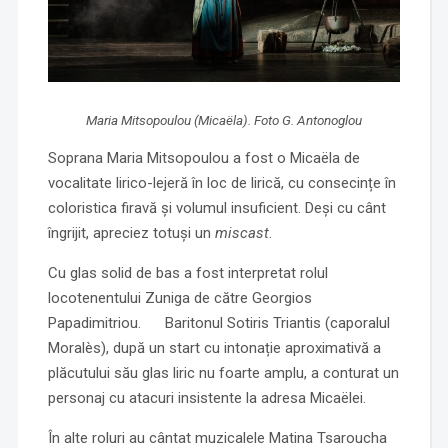
Maria Mitsopoulou (Micaëla). Foto G. Antonoglou
Soprana Maria Mitsopoulou a fost o Micaëla de
vocalitate lirico-lejeră în loc de lirică, cu consecințe în
coloristica firavă și volumul insuficient. Deși cu cânt
îngrijit, apreciez totuși un
miscast
.
Cu glas solid de bas a fost interpretat rolul
locotenentului Zuniga de către Georgios
Papadimitriou. Baritonul Sotiris Triantis (caporalul
Moralès), după un start cu intonație aproximativă a
plăcutului său glas liric nu foarte amplu, a conturat un
personaj cu atacuri insistente la adresa Micaëlei.
În alte roluri au cântat muzicalele Matina Tsaroucha