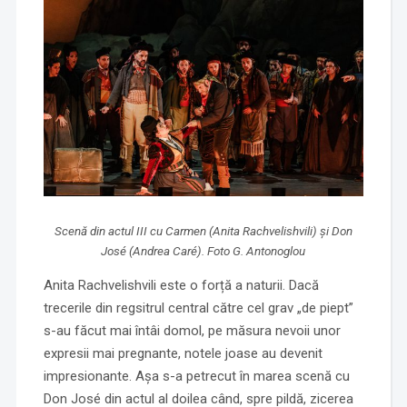
Scenă din actul III cu Carmen (Anita Rachvelishvili) și Don
José (Andrea Caré). Foto G. Antonoglou
Anita Rachvelishvili este o forță a naturii. Dacă
trecerile din regsitrul central către cel grav „de piept”
s-au făcut mai întâi domol, pe măsura nevoii unor
expresii mai pregnante, notele joase au devenit
impresionante. Așa s-a petrecut în marea scenă cu
Don José din actul al doilea când, spre pildă, zicerea