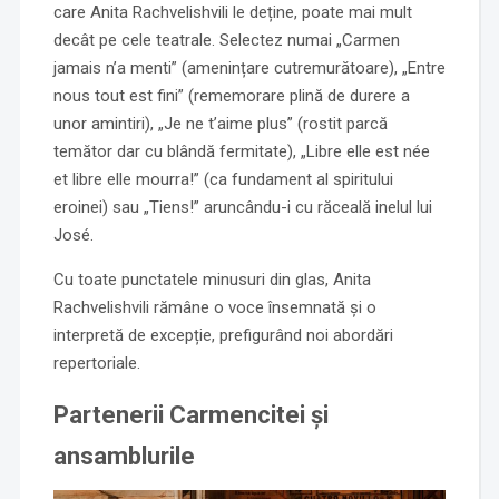
care Anita Rachvelishvili le deține, poate mai mult
decât pe cele teatrale. Selectez numai „Carmen
jamais n’a menti” (amenințare cutremurătoare), „Entre
nous tout est fini” (rememorare plină de durere a
unor amintiri), „Je ne t’aime plus” (rostit parcă
temător dar cu blândă fermitate), „Libre elle est née
et libre elle mourra!” (ca fundament al spiritului
eroinei) sau „Tiens!” aruncându-i cu răceală inelul lui
José.
Cu toate punctatele minusuri din glas, Anita
Rachvelishvili rămâne o voce însemnată și o
interpretă de excepție, prefigurând noi abordări
repertoriale.
Partenerii Carmencitei și
ansamblurile