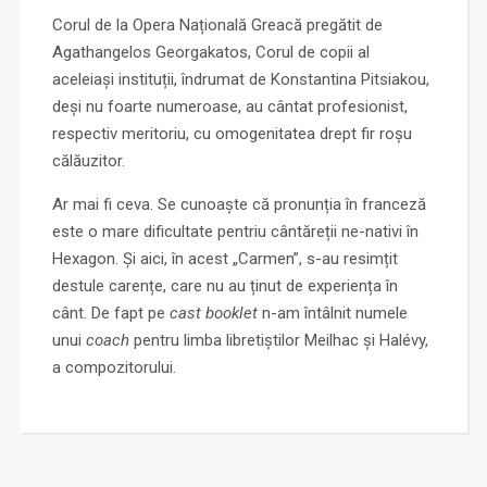
Corul de la Opera Națională Greacă pregătit de
Agathangelos Georgakatos, Corul de copii al
aceleiași instituții, îndrumat de Konstantina Pitsiakou,
deși nu foarte numeroase, au cântat profesionist,
respectiv meritoriu, cu omogenitatea drept fir roșu
călăuzitor.
Ar mai fi ceva. Se cunoaște că pronunția în franceză
este o mare dificultate pentriu cântăreții ne-nativi în
Hexagon. Și aici, în acest „Carmen”, s-au resimțit
destule carențe, care nu au ținut de experiența în
cânt. De fapt pe
cast booklet
n-am întâlnit numele
unui
coach
pentru limba libretiștilor Meilhac și Halévy,
a compozitorului.