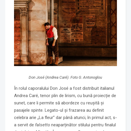
Don José (Andrea Caré). Foto G. Antonoglou
În rolul caporalului Don José a fost distribuit italianul
Andrea Caré, tenor plin de lirism, cu bună proiecție de
sunet, care îi permite să abordeze cu reușită și
pasajele spinte. Legato-ul și frazarea au definit
celebra arie „La fleur” dar până atunci, în primul act, s-
a servit de
falsetto
neaparținător stilului pentru finalul