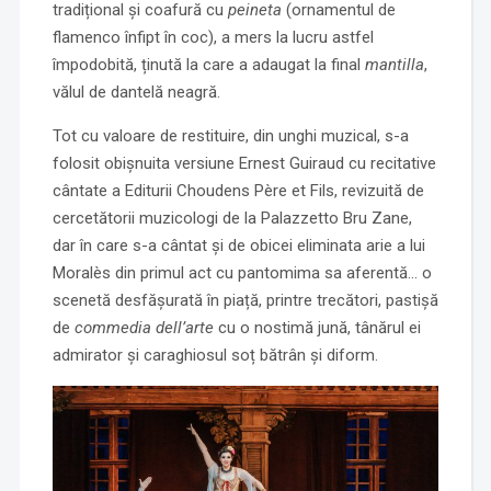
tradițional și coafură cu
peineta
(ornamentul de
flamenco înfipt în coc), a mers la lucru astfel
împodobită, ținută la care a adaugat la final
mantilla
,
vălul de dantelă neagră.
Tot cu valoare de restituire, din unghi muzical, s-a
folosit obișnuita versiune Ernest Guiraud cu recitative
cântate a Editurii Choudens Père et Fils, revizuită de
cercetătorii muzicologi de la Palazzetto Bru Zane,
dar în care s-a cântat și de obicei eliminata arie a lui
Moralès din primul act cu pantomima sa aferentă… o
scenetă desfășurată în piață, printre trecători, pastișă
de
commedia dell’arte
cu o nostimă jună, tânărul ei
admirator și caraghiosul soț bătrân și diform.