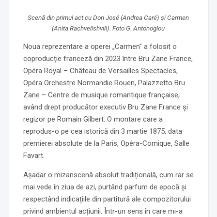
Scenă din primul act cu Don José (Andrea Caré) și Carmen
(Anita Rachvelishvili). Foto G. Antonoglou
Noua reprezentare a operei „Carmen” a folosit o
coproducție franceză din 2023 între Bru Zane France,
Opéra Royal – Château de Versailles Spectacles,
Opéra Orchestre Normandie Rouen, Palazzetto Bru
Zane – Centre de musique romantique française,
având drept producător executiv Bru Zane France și
regizor pe Romain Gilbert. O montare care a
reprodus-o pe cea istorică din 3 martie 1875, data
premierei absolute de la Paris, Opéra-Comique, Salle
Favart.
Așadar o mizanscenă absolut tradițională, cum rar se
mai vede în ziua de azi, purtând parfum de epocă și
respectând indicațiile din partitură ale compozitorului
privind ambientul acțiunii. Într-un sens în care mi-a