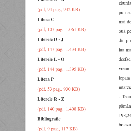
zburda
(pdf, 94 pag., 942 KB)
pun su
Litera C
mai de
(pdf, 107 pag., 1.061 KB)
ouă pe
Literele D - J
din pr
(pdf, 147 pag., 1.434 KB)
lua ma
Literele L - O
desfac
vreun 
(pdf, 144 pag., 1.395 KB)
lopata
Litera P
întârz
(pdf, 53 pag., 930 KB)
- Tecu
Literele R - Z
pămâ
(pdf, 140 pag., 1.408 KB)
198;24
Bibliografie
botezu
(pdf, 9 pag., 117 KB)