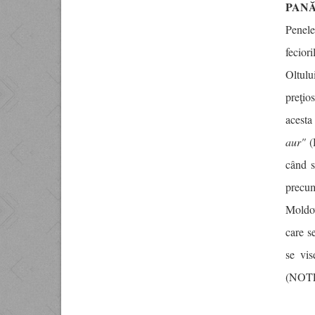
PAN
Penele
feciori
Oltulu
preţio
acesta
aur"
(
când s
precum
Moldo
care s
se vis
(NOTE