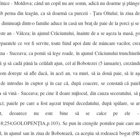
lnice - Moldova; când un copil nu are somn, adică nu doarme şi plânge to
b perna din leagăn, ca să doarmă ca purceii - Ţara Oltului; în ziua de
 dimineaţă dintr-o familie aduce în casă un braţ de paie de la porci şi se a
ste an - Vâlcea; în ajunul Crăciunului, înainte de a se aşeza la masă, 
eparatele ce vor fi servite, toate fiind apoi date de mâncare vacilor, c
na - Suceava; ca pomii să lege roade, în ajunul Crăciunului trunchiurile
ă şi să cadă până la celălalt ajun, cel al Bobotezei (5 ianuarie), crezân
om doreşte să afle dacă, în acel an, va muri, să ia două paie, să le a
 de introdus în cuptor şi în caz că, după coacere, se constată că pai
ia să vină - Suceava; pe cine îl doare mijlocul, din cauza seceratului, 
ci; paiele pe care a fost aşezat trupul decedatului, după spălare, se 
nt, deoarece nu este bine să se calce pe ele -
8;254;GOLOPENŢIA,p.103). Se pun în crengile pomilor paie care au fos
l, în ajunul sau în ziua de Bobotează, ca aceştia să rodească bogat (PR