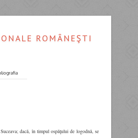
ŢIONALE ROMÂNEŞTI
bliografia
- Suceava; dacă, în timpul ospăţului de logodnă, se