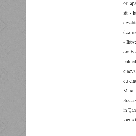
ori ap
săi - 
deschi
doarme
- Ilfov
om bog
palmel
cineva
cu cin
Maramu
Sucea
în Ţar
tocmai