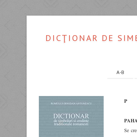
DICŢIONAR DE SIM
A-B
P
PAH
Se cre