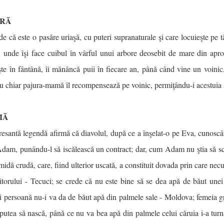
URĂ
de că este o pasăre uriaşă, cu puteri supranaturale şi care locuieşte pe 
, unde îşi face cuibul în vârful unui arbore deosebit de mare din apro
şte în fântână, îi mănâncă puii în fiecare an, până când vine un voinic,
au chiar pajura-mamă îl recompensează pe voinic, permiţându-i acestuia s
MĂ
resantă legendă afirmă că diavolul, după ce a înşelat-o pe Eva, cunoscând
Adam, punându-l să iscălească un contract; dar, cum Adam nu ştia să scr
midă crudă, care, fiind ulterior uscată, a constituit dovada prin care ne
torului - Tecuci; se crede că nu este bine să se dea apă de băut unei
i persoană nu-i va da de băut apă din palmele sale - Moldova; femeia gr
putea să nască, până ce nu va bea apă din palmele celui căruia i-a turna