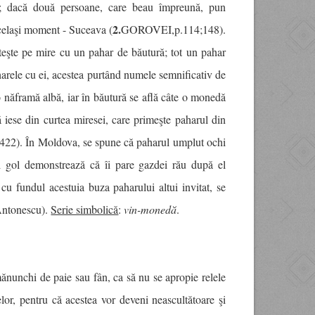
a; dacă două persoane, care beau împreună, pun
2.
acelaşi moment - Suceava (
GOROVEI,p.114;148).
nsteşte pe mire cu un pahar de băutură; tot un pahar
harele cu ei, acestea purtând numele semnificativ de
o năframă albă, iar în băutură se află câte o monedă
 iese din curtea miresei, care primeşte paharul din
2). În Moldova, se spune că paharul umplut ochi
ai gol demonstrează că îi pare gazdei rău după el
u fundul acestuia buza paharului altui invitat, se
,Antonescu).
Serie simbolică
:
vin-monedă
.
mănunchi de paie sau fân, ca să nu se apropie relele
lor, pentru că acestea vor deveni neascultătoare şi