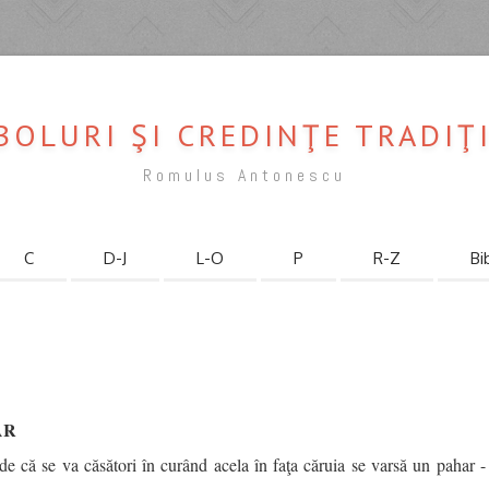
BOLURI ŞI CREDINŢE TRADI
Romulus Antonescu
C
D-J
L-O
P
R-Z
Bi
AR
de că se va căsători în curând acela în faţa căruia se varsă un pahar 