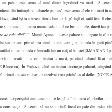
e un pahar, este semn că unul dintre logodnici va muri - Suceav
itent, din întâmplare, paharele pe masă, este semn că ele vor muri în 
dova, când îşi ia mireasa rămas bun de la părinţii ei, tatăl fetei îl ci
te şi mireasa din partea mamei sale; după ce beau din ele, tinerii iau pa
e de cale albă"
; în Munţii Apuseni, aceste pahare sunt legate în câte 
int sau de aur; primul bea vinul mirele, care ţine moneda în gură până
3.
tatălui ei, iar moneda o înnoadă într-un colţ al batistei (
MARIAN,I,p.42
ervit din toată inima celui invitat la masă, pe când paharul lăsat m
Băncescu). În Prahova, când un invitat ciocneşte paharul, atingând c
că primul are sau va avea de rezolvat vreo pricină cu al doilea (NOTE
icarea acoperişului unei case noi, se leagă la îmbinarea căpriorilor un 
a construcţie - Suceava; să nu se aprindă focul cu paie din ieslea vite