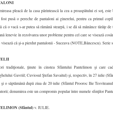
TALONI
ireasa pleacă de la casa părintească la cea a proaspătului ei soţ, este b
 fost pusă o pereche de pantaloni ai ginerelui, pentru ca primul copil
ă că o vacă s-ar putea să rămână stearpă, i se dă să mănânce tărâţe de 
nă lenevie în rezolvarea unor probleme pentru cel care se visează cosând 
e visează că şi-a pierdut pantalonii - Suceava (NOTE,Băncescu). Serie 
ELII
ori tradiţionale, ţinute în cinstea Sfântului Pantelimon şi care ca
helului Gavriil; Cuviosul Ştefan Savaitul) şi, respectiv, în 27 iulie (
e şi o săptămână după ziua de 20 iulie (Sfântul Prooroc Ilie Tesviteanul)
atorii; denumirea este un compromis popular între numele sfinţilor Pa
ELIMON (Sfântul)
v. IULIE.