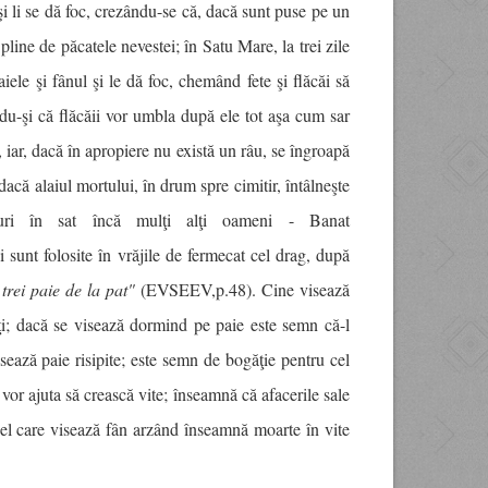
i li se dă foc, crezându-se că, dacă sunt puse pe un
pline de păcatele nevestei; în Satu Mare, la trei zile
ele şi fânul şi le dă foc, chemând fete şi flăcăi să
ndu-şi că flăcăii vor umbla după ele tot aşa cum sar
 iar, dacă în apropiere nu există un râu, se îngroapă
dacă alaiul mortului, în drum spre cimitir, întâlneşte
ri în sat încă mulţi alţi oameni - Banat
 sunt folosite în vrăjile de fermecat cel drag, după
trei paie de la pat"
(EVSEEV,p.48). Cine visează
alţi; dacă se visează dormind pe paie este semn că-l
isează paie risipite; este semn de bogăţie pentru cel
vor ajuta să crească vite; înseamnă că afacerile sale
 cel care visează fân arzând înseamnă moarte în vite