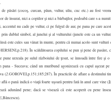
Ă
 de păsări (cocoş, curcan, păun, vultur, uliu, cuc etc.) au fost vre
lor de însurat, nici a copiilor şi nici a bărbaţilor, podoabă care s-a numi
i, accentul nu cade pe vultur, ci pe fulgul de aur, pe pana pe care acest
s prin dublul simbol, al junelui şi al vulturului (junele este ca un vult
 însă este cules sau vânat în munte, pentru că numai acolo sunt vulturi 
HERSENI,p.218). În scăldătoarea copilului se pun şi pene de pasăre, ca
e pune urzeala pe sulul războiului de ţesut, se înnoadă între fire şi 
 pana - Suceava; când un muribund agonizează cu capul aşezat pe p
va (
2.
GOROVEI,p.151;185;287). În practicile de aflare a destinului tin
2
e află o pană indică o viaţă foarte uşoară pentru fată în anul care vine (
ează adunând pene; dacă se visează că este acoperit cu pene însea
,Băncescu).