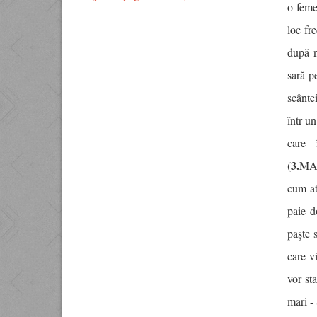
o feme
loc fr
după n
sară p
scânte
într-u
care 
3.
(
MAR
cum at
paie d
paşte 
care v
vor st
mari 