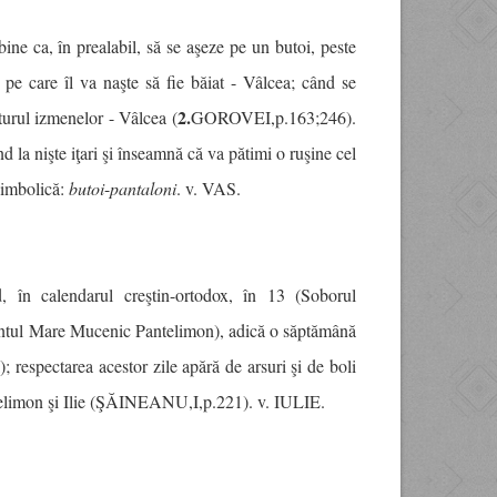
ine ca, în prealabil, să se aşeze pe un butoi, peste
 pe care îl va naşte să fie băiat - Vâlcea; când se
2.
turul izmenelor - Vâlcea (
GOROVEI,p.163;246).
la nişte iţari şi înseamnă că va pătimi o ruşine cel
simbolică:
butoi
-
pantaloni
. v. VAS.
d, în calendarul creştin-ortodox, în 13 (Soborul
Sfântul Mare Mucenic Pantelimon), adică o săptămână
; respectarea acestor zile apără de arsuri şi de boli
ntelimon şi Ilie (ŞĂINEANU,I,p.221). v. IULIE.