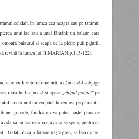
tărâmul celălalt, în lumea cea neagră sau pe tărâmul
pierea unui lac sau a unei fântâni; un balaur, care
 omoară balaurul şi scapă de la pieire puii pajurii;
1.
ă revină în lumea lui (
MARIAN,p.115-122).
 care va fi viitorul omenirii, a căutat să-l subjuge
ie, diavolul l-a pus să-şi apese
„chipul palmei"
pe
curatul a ocârmuit lumea până la venirea pe pământ a
 femei gravide, fiindcă nu va putea naşte, până ce
avidă să nu toarne apă cuiva să se spele, pentru că
t - Galaţi; dacă o femeie naşte greu, să bea de trei