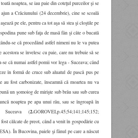
ată noaptea, se iau paie din coteţul purceilor şi se
 ajun a Crăciunului (24 decembrie), cine se scoală
şează pe ele, pentru ca tot aşa să stea şi cloştile pe
gospodina pune sub faţa de masă fân şi câte o bucată
rezându-se că procedând astfel nimeni nu le va putea
 acestora se învelesc cu paie, care nu trebuie să se
du-se că numai astfel pomii vor lega - Suceava; când
şeze în formă de cruce sub aluatul de pască pus pe
ele au fost carbonizate, înseamnă că moartea nu va
să pună un şomoiog de mirişte sub brâu sau sub curea
aruncă noaptea pe apa unui râu, sau se îngroapă în
2.
 Suceava (
GOROVEI,p.45;54;141;145;152;
t călcate de preot, când a venit în gospodărie cu
ESA). În Bucovina, paiele şi fânul pe care a născut