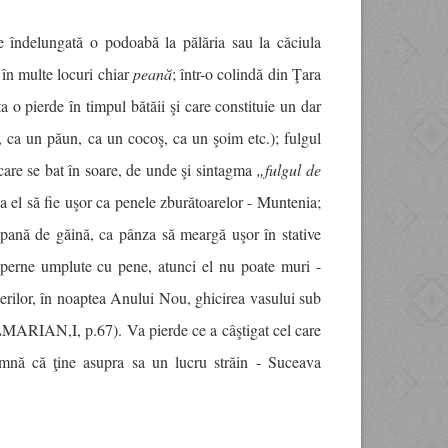
me îndelungată o podoabă la pălăria sau la căciula
t în multe locuri chiar
peană
; într-o colindă din Ţara
a o pierde în timpul bătăii şi care constituie un dar
ur, ca un păun, ca un cocoş, ca un şoim etc.); fulgul
care se bat în soare, de unde şi sintagma
„fulgul de
 el să fie uşor ca penele zburătoarelor - Muntenia;
o pană de găină, ca pânza să meargă uşor în stative
erne umplute cu pene, atunci el nu poate muri -
erilor, în noaptea Anului Nou, ghicirea vasului sub
.
MARIAN,I, p.67). Va pierde ce a câştigat cel care
mnă că ţine asupra sa un lucru străin - Suceava