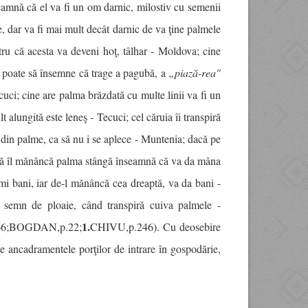
seamnă că el va fi un om darnic, milostiv cu semenii
te, dar va fi mai mult decât darnic de va ţine palmele
ru că acesta va deveni hoţ, tâlhar - Moldova; cine
ar poate să însemne că trage a pagubă, a
„piază-rea"
Tecuci; cine are palma brăzdată cu multe linii va fi un
 alungită este leneş - Tecuci; cel căruia îi transpiră
 din palme, ca să nu i se aplece - Muntenia; dacă pe
că îl mănâncă palma stângă înseamnă că va da mâna
i bani, iar de-l mănâncă cea dreaptă, va da bani -
e semn de ploaie, când transpiră cuiva palmele -
1.
 266;BOGDAN,p.22;
CHIVU,p.246). Cu deosebire
e ancadramentele porţilor de intrare în gospodărie,