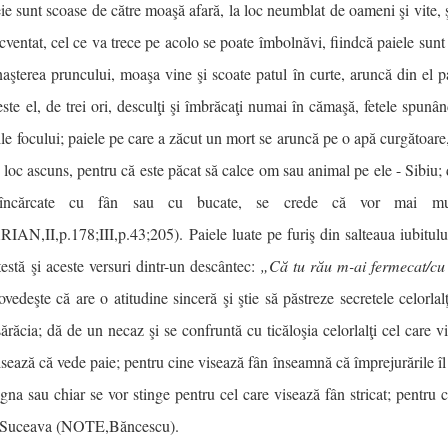
ie sunt scoase de către moaşă afară, la loc neumblat de oameni şi vite, ş
ecventat, cel ce va trece pe acolo se poate îmbolnăvi, fiindcă paiele sunt 
aşterea pruncului, moaşa vine şi scoate patul în curte, aruncă din el pai
este el, de trei ori, desculţi şi îmbrăcaţi numai în cămaşă, fetele spunâ
ile focului; paiele pe care a zăcut un mort se aruncă pe o apă curgătoare,
n loc ascuns, pentru că este păcat să calce om sau animal pe ele - Sibiu; 
încărcate cu fân sau cu bucate, se crede că vor mai mu
IAN,II,p.178;III,p.43;205). Paiele luate pe furiş din salteaua iubitului
estă şi aceste versuri dintr-un descântec:
„Că tu rău m-ai fermecat/cu 
ovedeşte că are o atitudine sinceră şi ştie să păstreze secretele celorl
sărăcia; dă de un necaz şi se confruntă cu ticăloşia celorlalţi cel care v
isează că vede paie; pentru cine visează fân înseamnă că împrejurările îl 
agna sau chiar se vor stinge pentru cel care visează fân stricat; pentru
- Suceava (NOTE,Băncescu).