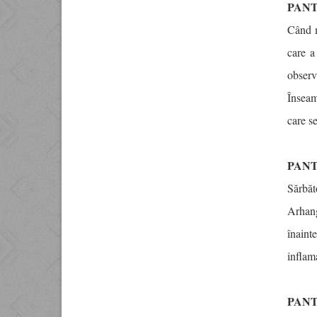
PAN
Când m
care a
observ
Înseam
care s
PANT
Sărbăt
Arhang
înaint
inflam
PANT