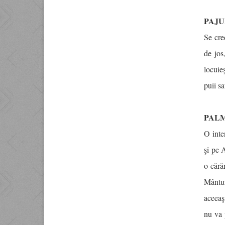
PAJ
Se cre
de jos
locuie
puii s
PAL
O inte
şi pe 
o cără
Mântui
aceeaş
nu va 