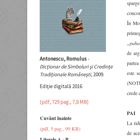
sparg
concom
În Mol
primeş
„pahar
de arg
Antonescu, Romulus
-
partea 
Dicţionar de Simboluri şi Credinţe
este s
Tradiţionale Româneşti,
2009.
(NOTE,
Ediţie digitală 2016
crede 
(pdf, 729 pag., 7,8 MB)
PAI
Cuvânt înainte
La rid
(pdf, 5 pag., 99 KB)
de ace
Literele A - B